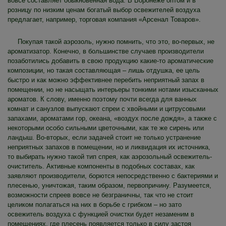
вовсе составляет обыкновенная вода. В Воронеже оптом и в
розницу по низким ценам богатый выбор освежителей воздуха
предлагает, например, торговая компания «Арсенал Товаров».
Покупая такой аэрозоль, нужно помнить, что это, во-первых, не
ароматизатор. Конечно, в большинстве случаев производители
позаботились добавить в свою продукцию какие-то ароматические
композиции, но такая составляющая – лишь отдушка, ее цель
быстро и как можно эффективнее перебить неприятный запах в
помещении, но не насыщать интерьеры тонкими нотами изысканных
ароматов. К слову, именно поэтому почти всегда для ванных
комнат и санузлов выпускают спреи с хвойными и цитрусовыми
запахами, ароматами гор, океана, «воздух после дождя», а также с
некоторыми особо сильными цветочными, как те же сирень или
ландыш. Во-вторых, если задачей стоит не только устранение
неприятных запахов в помещении, но и ликвидация их источника,
то выбирать нужно такой тип спрея, как аэрозольный освежитель-
очиститель. Активные компоненты в подобных составах, как
заявляют производители, борются непосредственно с бактериями и
плесенью, уничтожая, таким образом, первопричину. Разумеется,
возможности спреев вовсе не безграничны, так что не стоит
целиком полагаться на них в борьбе с грибком – но зато
освежитель воздуха с функцией очистки будет незаменим в
помещениях, где плесень появляется только в силу застоя