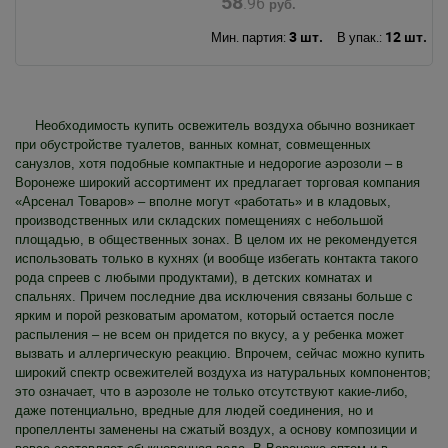
58
.96
руб.
3 шт.
12 шт.
Мин. партия:
В упак.:
Необходимость купить освежитель воздуха обычно возникает
при обустройстве туалетов, ванных комнат, совмещенных
санузлов, хотя подобные компактные и недорогие аэрозоли – в
Воронеже широкий ассортимент их предлагает торговая компания
«Арсенал Товаров» – вполне могут «работать» и в кладовых,
производственных или складских помещениях с небольшой
площадью, в общественных зонах. В целом их не рекомендуется
использовать только в кухнях (и вообще избегать контакта такого
рода спреев с любыми продуктами), в детских комнатах и
спальнях. Причем последние два исключения связаны больше с
ярким и порой резковатым ароматом, который остается после
распыления – не всем он придется по вкусу, а у ребенка может
вызвать и аллергическую реакцию. Впрочем, сейчас можно купить
широкий спектр освежителей воздуха из натуральных компонентов;
это означает, что в аэрозоле не только отсутствуют какие-либо,
даже потенциально, вредные для людей соединения, но и
пропелленты заменены на сжатый воздух, а основу композиции и