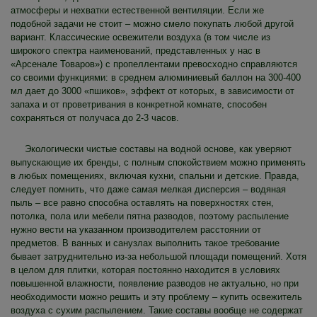
атмосферы и нехватки естественной вентиляции. Если же
подобной задачи не стоит – можно смело покупать любой другой
вариант. Классические освежители воздуха (в том числе из
широкого спектра наименований, представленных у нас в
«Арсенале Товаров») с пропеллентами превосходно справляются
со своими функциями: в среднем алюминиевый баллон на 300-400
мл дает до 3000 «пшиков», эффект от которых, в зависимости от
запаха и от проветривания в конкретной комнате, способен
сохраняться от получаса до 2-3 часов.
Экологически чистые составы на водной основе, как уверяют
выпускающие их бренды, с полным спокойствием можно применять
в любых помещениях, включая кухни, спальни и детские. Правда,
следует помнить, что даже самая мелкая дисперсия – водяная
пыль – все равно способна оставлять на поверхностях стен,
потолка, пола или мебели пятна разводов, поэтому распыление
нужно вести на указанном производителем расстоянии от
предметов. В ванных и санузлах выполнить такое требование
бывает затруднительно из-за небольшой площади помещений. Хотя
в целом для плитки, которая постоянно находится в условиях
повышенной влажности, появление разводов не актуально, но при
необходимости можно решить и эту проблему – купить освежитель
воздуха с сухим распылением. Такие составы вообще не содержат