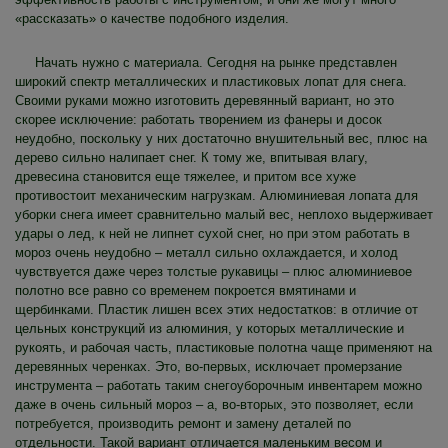
«рассказать» о качестве подобного изделия.
Начать нужно с материала. Сегодня на рынке представлен
широкий спектр металлических и пластиковых лопат для снега.
Своими руками можно изготовить деревянный вариант, но это
скорее исключение: работать творением из фанеры и досок
неудобно, поскольку у них достаточно внушительный вес, плюс на
дерево сильно налипает снег. К тому же, впитывая влагу,
древесина становится еще тяжелее, и притом все хуже
противостоит механическим нагрузкам. Алюминиевая лопата для
уборки снега имеет сравнительно малый вес, неплохо выдерживает
удары о лед, к ней не липнет сухой снег, но при этом работать в
мороз очень неудобно – металл сильно охлаждается, и холод
чувствуется даже через толстые рукавицы – плюс алюминиевое
полотно все равно со временем покроется вмятинами и
щербинками. Пластик лишен всех этих недостатков: в отличие от
цельных конструкций из алюминия, у которых металлические и
рукоять, и рабочая часть, пластиковые полотна чаще применяют на
деревянных черенках. Это, во-первых, исключает промерзание
инструмента – работать таким снегоуборочным инвентарем можно
даже в очень сильный мороз – а, во-вторых, это позволяет, если
потребуется, производить ремонт и замену деталей по
отдельности. Такой вариант отличается маленьким весом и