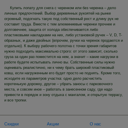
Купить лопату для снега с черенком или без черенка – дело
личных предпочтений. Выбор деревянных рукоятей на рынке
огромный, подогнать такую под собственный рост и длину рук не
составит труда. Вместе с тем алюминиевые черенки прочнее и
долговечнее, защита от холода обеспечивается либо
пластиковыми накладками на них, либо установкой ручек – V, D, T-
образных, и даже двойных (впрочем, ручки на черенок продаются и
отдельно). К выбору рабочего полотна с точки зрения габаритов
нужно подходить максимально строго: от этого зависит, сколько
груза за один раз поместится на нем, а значит – какие нагрузки в
работе будете испытывать лично вы. Собственные силы нужно
оценивать реалистично, ни к чему брать широкий пластиковый
ковш, если нагруженным его будет просто не поднять. Кроме того,
исходите из параметров участка: одно дело расчистить
коротенькую дорожку, другое – убрать заносы с парковочного
места, и совсем иное – работать в занесенном саду, где надо
привести в порядок и зону отдыха с мангалом, и открытую террасу,
и все тропки.
Скидки
Акции
О нас