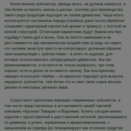
Качественная зубочистка, прежде всего, не должна ломаться, а
тем более оставлять занозы в деснах, поэтому для производства
такого рода продукции подходит не любая древесина. Чаще всего
используются лиственные породы (хвойные даже после обработки
сохраняют характерный смолистый аромат и привкус), с плотной не
колкой структурой. Отличными вариантами будут береза или бук,
подойдут также дуб и ясень. Они не боятся намокания и не
расслаиваются при механическом воздействии (а ведь не секрет,
что человек зачастую просто не контролирует должным образом
свои манипуляции с зубочистками – в итоге те изделия, для
которых использовалась неподходящая древесина, быстро
размочаливаются, и остается их только выбросить; при этом
хорошо, если в десне не останется заноза). Как альтернативу
нередко используют бамбук – он идеально подходит для выпуска
недорогих зубочисток, тем более что и само такое сырье весьма
дешево в некоторых регионах мира.
Существуют различные вариации современных зубочисток, в
том числе представленных в ассортименте нашей торговой
компании «Арсенал Товаров» в Воронеже. Купить сегодня можно
изделия с односторонней и двусторонней заточкой, различающиеся
по диаметру и длине, окрашенные и ароматизированные, с
напылением из серебра (их позиционируют как отличное средство