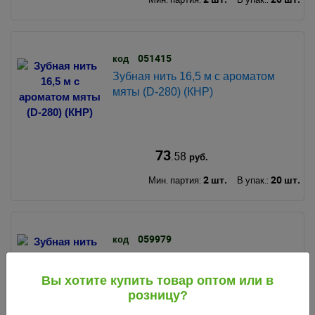
051415
код
Зубная нить 16,5 м с ароматом
мяты (D-280) (КНР)
73
.58
руб.
2 шт.
20 шт.
Мин. партия:
В упак.:
059979
код
Зубная нить вощеная 50 м с
ароматом клубники (D-204) (КНР)
Вы хотите купить товар оптом или в
розницу?