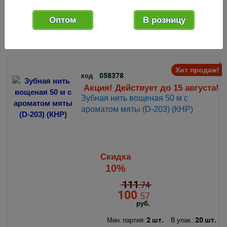
103
.33
руб.
Оптом
В розницу
2 шт.
12 шт.
Мин. партия:
В упак.:
Хит продаж!
058378
код
Акция! Действует до 15 августа!
Зубная нить вощеная 50 м с
ароматом мяты (D-203) (КНР)
Скидка
10%
111
.74
100
.57
руб.
2 шт.
20 шт.
Мин. партия:
В упак.: