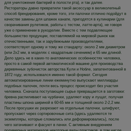
для уничтожения бактерий в полости рта), и так далее.
Рестораторы давно превратили такой аксессуар в великолепный
способ брендирования, кроме того, эти палочки отлично подойдут в
качестве замены для шпажек канапе, пригодятся в кулинарии (для
сворачивания рулетиков, работы с тестом, латте-арта), не говоря
уже о применении в рукоделии. Вместе с тем подавляющее
большинство продукции, поставляемой на мировой рынок как
отечественными, так и зарубежными производителями,
соответствует одному и тому же стандарту: около 2 мм диаметром
(или 2х2 мм, в моделях с квадратным сечением) и 65 мм длиной.
Дело здесь не в каких-то анатомических особенностях человека,
просто в самой первой автоматической машине для производства
деревянных зубочисток авторства Кули и Нобле, запатентованной в
1872 году, использовался именно такой формат. Сегодня
автоматизированные линии ежеминутно выпускают миллиарды
подобных палочек, почти весь процесс происходит без участия
человека. Сначала поступающее сырье превращается в заготовки:
бревна распиливают на чурбачки, удаляют кору и лущат, получая
пластины шпона шириной в 60-65 мм и толщиной около 2-2,2 мм.
После просушки их разрезают на отдельные палочки, шлифуют,
пропускают через сортировочные сита (здесь удаляются те
экземпляры, которые сломались или деформировались), после
чего затачивают и фасуют в пачки. С активным внедрением
полимерных материалов некоторые виды пластиков, в том числе,