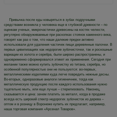
Привычка после еды ковыряться в зубах подручными
средствами возникла у человека еще в глубокой древности – по
оценкам ученых, микрочастички древесины на костях челюсти,
регулярно обнаруживаемые при раскопках стоянок каменного века,
говорят как раз о том, что наши далекие предки активно
использовали для удаления частичек пищи деревянные палочки. В
первых цивилизациях как недорогие зубочисточки, так и роскошные
вариации из золота и серебра, были широко распространены, и
одновременно сформировался этикет их применения. Сегодня при
желании также можно купить зубочистку из титана, серебра, но
особенной популярностью они не пользуются: во-первых,
металлическими изделиями куда легче повредить нежные десны.
Во-вторых, одноразовые аналоги гигиеничнее, тогда как
металлическую продукцию после каждого использования нужно
тщательно мыть, или еще лучше – стерилизовать. Наконец,
сказывается и цена: зачем платить за металл, когда в продаже
всегда есть широкий спектр недорогих зубочисток из дерева –
оптом и в розницу в Воронеже купить их предлагает, например,
наша торговая компания «Арсенал Товаров».