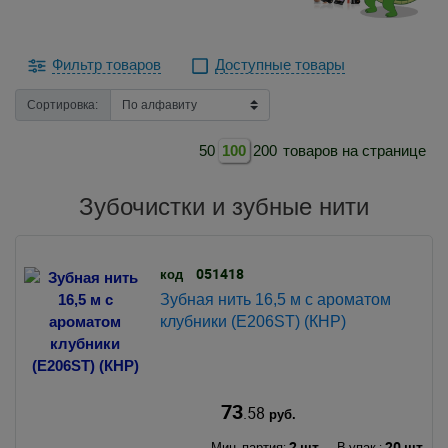
Фильтр товаров
Доступные товары
Сортировка:
50
100
200
товаров на странице
Зубочистки и зубные нити
051418
код
Зубная нить 16,5 м с ароматом
клубники (E206ST) (КНР)
73
.58
руб.
2 шт.
20 шт.
Мин. партия:
В упак.: