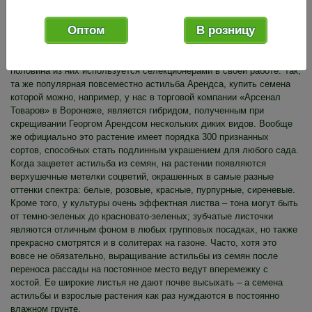
Оптом
В розницу
Этот род травянистых многолетников из семейства
Камнеломковые насчитывает 25 видов, но только примерно
половина из них используется селекционерами в своей работе. Так,
та же популярная повсеместно астильба Арендса, купить семена
которой можно, например, у нас в торговой компании «Арсенал
Товаров» в Воронеже, является гибридом, полученным при
скрещивании Георгом Арендсом нескольких диких видов. Вообще
же официально это растение имеет порядка 300 признанных
сортов, способных стать подлинным украшением для любого сада.
Когда зацветет астильба из семян, на растении появляются
верхушечные метелки соцветий, окрашенных в самые разные
оттенки спектра: белые, розовые, красные, пурпурные, сиреневые.
Кроме того, у культуры очень эффектная листва – тона могут быть
от темно-зеленых до красновато-зеленых; зубчатые листочки
являются отличным фоном в любых групповых посадках, но также
прекрасно смотрятся и в солитерах на газоне. Часто, хотя это
вовсе не обязательно, выращивание астильбы из семян после
переноса рассады на постоянное место ведут вперемежку с
хостой. Ее широкие листья не дают почве высыхать – а семена
астильбы и взрослые растения как раз нуждаются в постоянно
влажном грунте.