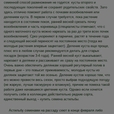
семенной способ размножения не годится: кусты второго и
последующих поколений не сохранят родительских свойств. Зато
здесь отлично поможет работа с почками возобновления или
делением куста. В первом случае требуется, пока растение
находится в состоянии покоя, ранней весной срезать почку
возобновления и часть корневища (специалисты отмечают, что с
одного маточного куста можно нарезать за раз до трети всех почек
возобновления). Срез укореняют в парничке, растят в течение года
и следующей весной переносят на постоянное место (тогда же
молодые растения впервые зацветают). Деление куста еще проще,
плюс его в любом случае рекомендуется делать для старых
посадок (возрастом 3-4 года). Ранней весной куст выкапывают,
нарезают в делянки и рассаживают их сразу на постоянное место.
Очень важно обеспечить делянкам хороший регулярный полив в
первые дни – это повысит приживаемость; молодые кусты из
делянок зацветают той же осенью. Деление кустов хорошо тем, что
его можно провести весь сезон, просто выбрав подходящую погоду
(не жаркую, лучше пасмурную и влажную), причем не помеха такой
работе даже начавшееся цветение куста. Однако если хочется
получить себе в коллекцию действительно редкие сорта,
единственный выход – купить семена астильбы.
Астильбу семенами на рассаду сеют в конце февраля либо