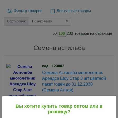
Фильтр товаров
Доступные товары
Сортировка:
50
100
200
товаров на странице
Семена астильба
123882
код
Семена Астильба многолетник
Арендса Шоу Стар 3 шт цветной
пакет годен до 31.12.2030
(Семена Алтая)
73
.91
руб.
Вы хотите купить товар оптом или в
10 шт.
10 шт.
розницу?
Мин. партия:
В упак.: