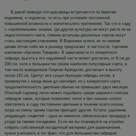
В дикой природе эти красавицы встречаются по берегам
водоемов, в подлеске, то есть при условиях постоянной
повышенной влажности и значительного притенения. Так что в саду
с «проблемными» зонами, где другие культуры не могут расти из-за
недостаточного света, семена астильбы различных сортов могут
стать настоящим спасением. В Воронеже купить их по низким
ценам оптом либо же в розницу предлагает, в частности, торговая
компания «Арсенал Товаров». В зависимости от конкретного
гибрида, высота у его надземной части может достигать от 8 см до
200 см, хотя в большинстве своем наиболее популярные сорта, в
том числе выведенные Георгом Арендсом, достигают в высоту
около 110 см. Цветут все существующие гибриды летом, в
промежутке с конца июня до сентября, но у конкретного сорта
продолжительность цветения обычно не превышает двух месяцев.
Опытный садовод легко может подобрать среди широкого спектра
гибридов такие, которые позволяют легко и без лишних хлопот
обеспечить в саду постоянное цветение в течение всего сезона,
когда на смену одним сортам приходят другие. Кстати, удаление
увядающих соцветий – одна из немногих обязательных процедур в
уходе за такими посадками. Если же вы планируете на клумбах
собрать собственный посадочный материал для размножения,
нужно учитывать и тот факт, что для большинства гибридов