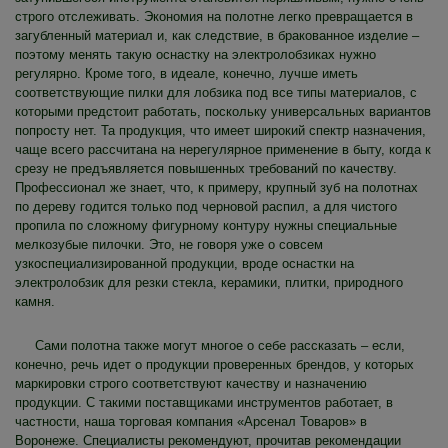
строго отслеживать. Экономия на полотне легко превращается в
загубленный материал и, как следствие, в бракованное изделие –
поэтому менять такую оснастку на электролобзиках нужно
регулярно. Кроме того, в идеале, конечно, лучше иметь
соответствующие пилки для лобзика под все типы материалов, с
которыми предстоит работать, поскольку универсальных вариантов
попросту нет. Та продукция, что имеет широкий спектр назначения,
чаще всего рассчитана на нерегулярное применение в быту, когда к
срезу не предъявляется повышенных требований по качеству.
Профессионал же знает, что, к примеру, крупный зуб на полотнах
по дереву годится только под черновой распил, а для чистого
пропила по сложному фигурному контуру нужны специальные
мелкозубые пилочки. Это, не говоря уже о совсем
узкоспециализированной продукции, вроде оснастки на
электролобзик для резки стекла, керамики, плитки, природного
камня.
Сами полотна также могут многое о себе рассказать – если,
конечно, речь идет о продукции проверенных брендов, у которых
маркировки строго соответствуют качеству и назначению
продукции. С такими поставщиками инструментов работает, в
частности, наша торговая компания «Арсенал Товаров» в
Воронеже. Специалисты рекомендуют, прочитав рекомендации