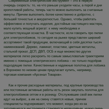
Современный электрический инструмент – это в первую
очередь скорость: то, на что раньше уходили часы, а порой и дни
кропотливой работы, теперь часто можно выполнить за считанные
минуты. Причем выполнить более качественно и добротно, с
большей точностью и аккуратностью. Однако, чтобы работать
эффективно и получать изделия, достойные настоящего мастера,
мало купить мощный агрегат: к нему необходима и
соответствующая оснастка. В частности, если говорить про пилки
для электролобзиков, то сегодня на рынке представлен широкий
ассортимент такой продукции, включающий в себя десятки тысяч
наименований. Дерево, ламинат, пластики, цветные металлы,
стальной прокат, ДСП, ДВП, ОСБ и еще множество других
материалов легко раскроить по самым замысловатым траекториям
именно с помощью электрического лобзика – но только подобрав
подходящие пилки. Качественные и надежные полотна для лобзика
в Воронеже по низким ценам предлагает купить, например,
торговая компания «Арсенал Товаров».
Как и прочие расходные материалы, под крупные производства
или постоянные активные работы есть резон закупать полотна для
электролобзиков оптом и в розницу. Отслужившие свой век пилки
идут на выброс, а им на смену ставятся новые, причем
специалисты подчеркивают, что момент, когда рез из-за
затупившегося инструмента становится неряшливым, нужно очень