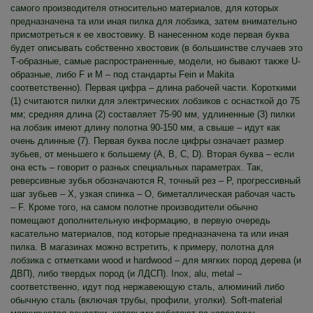
самого производителя относительно материалов, для которых
предназначена та или иная пилка для лобзика, затем внимательно
присмотреться к ее хвостовику. В нанесенном коде первая буква
будет описывать собственно хвостовик (в большинстве случаев это
Т-образные, самые распространенные, модели, но бывают также U-
образные, либо F и M – под стандарты Fein и Makita
соответственно). Первая цифра – длина рабочей части. Короткими
(1) считаются пилки для электрических лобзиков с оснасткой до 75
мм; средняя длина (2) составляет 75-90 мм, удлиненные (3) пилки
на лобзик имеют длину полотна 90-150 мм, а свыше – идут как
очень длинные (7). Первая буква после цифры означает размер
зубьев, от меньшего к большему (A, B, C, D). Вторая буква – если
она есть – говорит о разных специальных параметрах. Так,
реверсивные зубья обозначаются R, точный рез – P, прогрессивный
шаг зубьев – X, узкая спинка – O, биметаллическая рабочая часть
– F. Кроме того, на самом полотне производители обычно
помещают дополнительную информацию, в первую очередь
касательно материалов, под которые предназначена та или иная
пилка. В магазинах можно встретить, к примеру, полотна для
лобзика с отметками wood и hardwood – для мягких пород дерева (и
ДВП), либо твердых пород (и ЛДСП). Inox, alu, metal –
соответственно, идут под нержавеющую сталь, алюминий либо
обычную сталь (включая трубы, профили, уголки). Soft-material