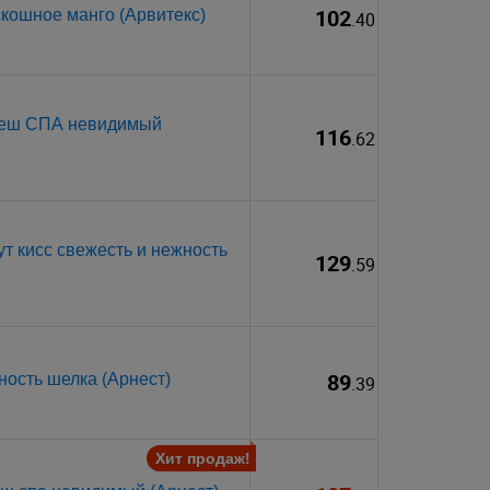
102
кошное манго (Арвитекс)
.40
реш СПА невидимый
116
.62
т кисс свежесть и нежность
129
.59
89
ость шелка (Арнест)
.39
Хит продаж!