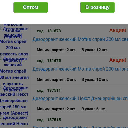
Акция! 
131672
код
Оптом
В розницу
Дезодорант женский Мотив спрей 200 мл мяг
2 шт.
12 шт.
Миним. партия:
В упак.:
Акция! 
131673
код
Дезодорант женский Мотив спрей 200 мл све
2 шт.
12 шт.
Миним. партия:
В упак.:
Акция! 
131675
код
Дезодорант женский Мотив спрей 200 мл эне
2 шт.
12 шт.
Миним. партия:
В упак.:
137511
код
Дезодорант женский Некст Дженерейшен спр
2 шт.
6 шт.
Миним. партия:
В упак.:
137515
код
Дезодорант женский Некст Дженерейшен спр