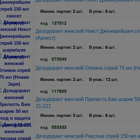
2 шт.
6 шт.
Миним. партия:
В упак.:
137512
код
Дезодорант женский Некст Дженерейшен сп
(Арнест)
2 шт.
6 шт.
Миним. партия:
В упак.:
073543
код
Дезодорант женский Олиана спрей 75 мл (Н
2 шт.
12 шт.
Миним. партия:
В упак.:
117805
код
Дезодорант женский Прелесть Био шарик 50 
21-221
3 шт.
6 шт.
Миним. партия:
В упак.:
053333
код
Дезодорант женский Рексона спрей 150 мл 