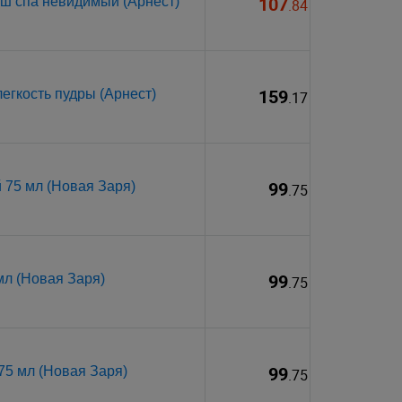
107
ш спа невидимый (Арнест)
.84
159
егкость пудры (Арнест)
.17
99
 75 мл (Новая Заря)
.75
99
мл (Новая Заря)
.75
99
75 мл (Новая Заря)
.75