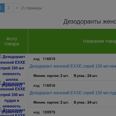
ад
Далее
1
2
»
2 страницы
Дезодоранты жен
Фото
Название това
товара
116515
код
Дезодорант женский EXXE спрей 150 мл неж
2 шт.
24 шт.
Миним. партия:
В упак.:
116516
код
Дезодорант женский EXXE спрей 150 мл пуд
2 шт.
24 шт.
Миним. партия:
В упак.:
133573
код