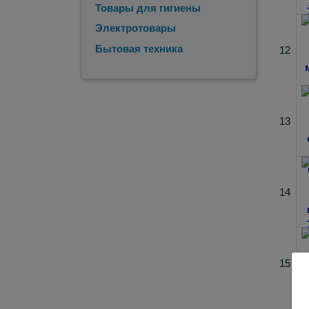
Товары для гигиены
Электротовары
Бытовая техника
12
13
14
15