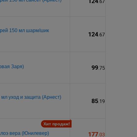
124
.67
рей 150 мл шарм/шик
124
.67
99
овая Заря)
.75
мл уход и защита (Арнест)
85
.19
Хит продаж!
177
алоэ вера (Юнилевер)
.03