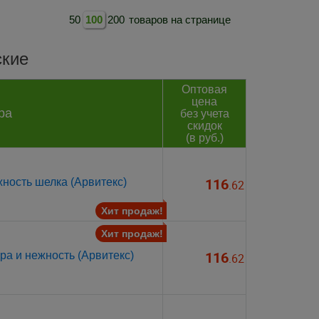
50
100
200
товаров на странице
ские
Оптовая
цена
ра
без учета
скидок
(в руб.)
116
ность шелка (Арвитекс)
.62
Хит продаж!
Хит продаж!
116
ра и нежность (Арвитекс)
.62