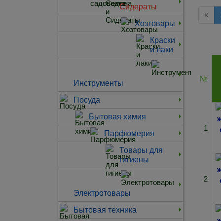
Сидераты
Наз
«
Хозтовары
Краски
и лаки
№
Инструменты
Посуда
Бытовая химия
1
Парфюмерия
Товары для
гигиены
2
Электротовары
Бытовая техника