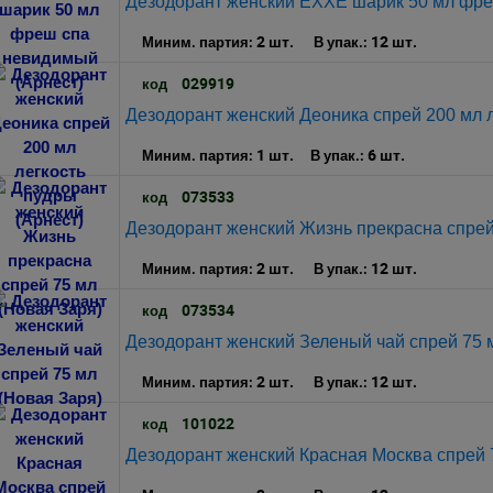
Дезодорант женский EXXE шарик 50 мл фре
2 шт.
12 шт.
Миним. партия:
В упак.:
029919
код
Дезодорант женский Деоника спрей 200 мл л
1 шт.
6 шт.
Миним. партия:
В упак.:
073533
код
Дезодорант женский Жизнь прекрасна спрей
2 шт.
12 шт.
Миним. партия:
В упак.:
073534
код
Дезодорант женский Зеленый чай спрей 75 
2 шт.
12 шт.
Миним. партия:
В упак.:
101022
код
Дезодорант женский Красная Москва спрей 