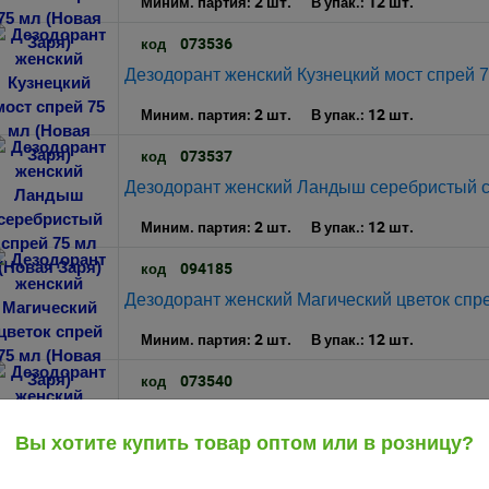
2 шт.
12 шт.
Миним. партия:
В упак.:
073536
код
Дезодорант женский Кузнецкий мост спрей 7
2 шт.
12 шт.
Миним. партия:
В упак.:
073537
код
Дезодорант женский Ландыш серебристый с
2 шт.
12 шт.
Миним. партия:
В упак.:
094185
код
Дезодорант женский Магический цветок спре
2 шт.
12 шт.
Миним. партия:
В упак.:
073540
код
Дезодорант женский Мадоре спрей 75 мл (Н
Вы хотите купить товар оптом или в розницу?
2 шт.
12 шт.
Миним. партия:
В упак.: