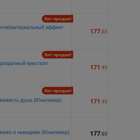
Хит продаж!
 антибактериальный эффект
177
.03
Хит продаж!
прозрачный кристалл
171
.95
Хит продаж!
171
свежесть душа (Юнилевер)
.95
177
свежо и невидимо (Юнилевер)
.03