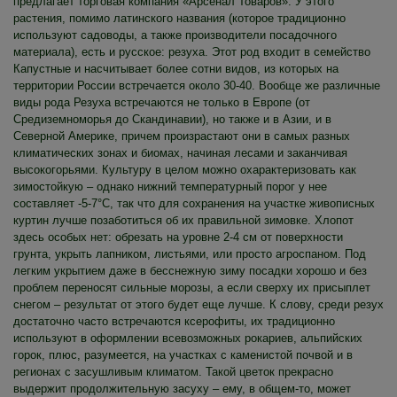
предлагает торговая компания «Арсенал Товаров». У этого
растения, помимо латинского названия (которое традиционно
используют садоводы, а также производители посадочного
материала), есть и русское: резуха. Этот род входит в семейство
Капустные и насчитывает более сотни видов, из которых на
территории России встречается около 30-40. Вообще же различные
виды рода Резуха встречаются не только в Европе (от
Средиземноморья до Скандинавии), но также и в Азии, и в
Северной Америке, причем произрастают они в самых разных
климатических зонах и биомах, начиная лесами и заканчивая
высокогорьями. Культуру в целом можно охарактеризовать как
зимостойкую – однако нижний температурный порог у нее
составляет -5-7°C, так что для сохранения на участке живописных
куртин лучше позаботиться об их правильной зимовке. Хлопот
здесь особых нет: обрезать на уровне 2-4 см от поверхности
грунта, укрыть лапником, листьями, или просто агроспаном. Под
легким укрытием даже в бесснежную зиму посадки хорошо и без
проблем переносят сильные морозы, а если сверху их присыплет
снегом – результат от этого будет еще лучше. К слову, среди резух
достаточно часто встречаются ксерофиты, их традиционно
используют в оформлении всевозможных рокариев, альпийских
горок, плюс, разумеется, на участках с каменистой почвой и в
регионах с засушливым климатом. Такой цветок прекрасно
выдержит продолжительную засуху – ему, в общем-то, может