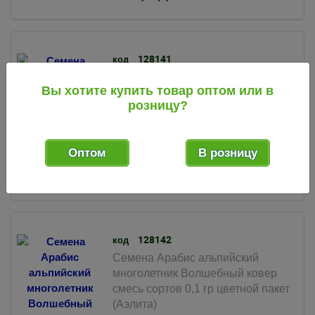
128141
код
Семена Арабис альпийский
Вы хотите купить товар оптом или в
многолетник Весенний смесь
розницу?
сортов 0,05 гр цветной пакет
(Аэлита)
16
Оптом
В розницу
.78
руб.
10 шт.
10 шт.
Мин. партия:
В упак.:
128142
код
Семена Арабис альпийский
многолетник Волшебный ковер
смесь сортов 0,1 гр цветной пакет
(Аэлита)