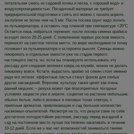
питательная смесь из садовой почвы и песка, с хорошей водо- и
воздухопроницаемостью. Посадочный материал не требует
предварительной подготовки и сеять его можно с начала апреля,
заглубляя не более чем на 5 мм. После посева грунт надо полить
из пульверизатора, и оставить под пленкой при температуре +20°C.
Остается лишь набраться терпения: после посева семена арабиса
всходят около 20-25 дней. С появлением первых ростков емкость
переносят на светлое теплое место, по мере необходимости почву
поливают из пульверизатора и осторожно рыхлят. Сеянцы можно
пикировать в отдельные емкости уже на стадии первого
настоящего листа, но, если вы планируете использовать эту
рассаду для создания зеленого ковра на клумбе, можно не делать
пикировку вовсе. Кстати, вырастить арабис из семян стоит именно
ради его зелени: эффектные листья станут фоном для любых
других насаждений. Впрочем, культуру также ценят как очень
ранний медонос – резуха может при благоприятных погодных
условиях зацвести уже в апреле, соцветия на растении небольшие,
обычно белые, либо в розовых и лиловых тонах спектра, с
приятным ароматом, привлекающим в сад большое количество
насекомых-опылителей. Несмотря на то, что резухи сами по себе
достаточно холодостойкие растения, рассаду перед высадкой в
сад на постоянное место лучше постепенно закаливать в течение
10-12 дней. Если же у вас нет возможностей заниматься такими
процедурами, можно купить семена арабиса, а посев их перенести