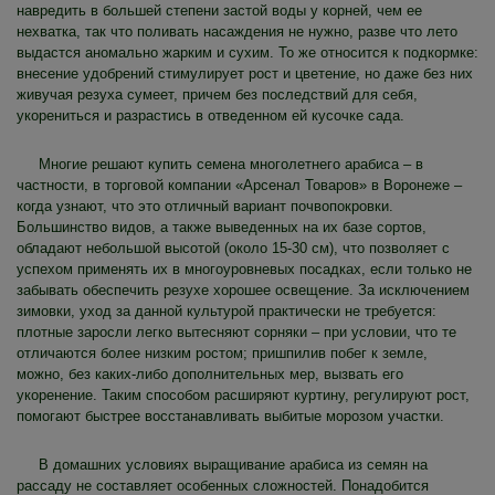
навредить в большей степени застой воды у корней, чем ее
нехватка, так что поливать насаждения не нужно, разве что лето
выдастся аномально жарким и сухим. То же относится к подкормке:
внесение удобрений стимулирует рост и цветение, но даже без них
живучая резуха сумеет, причем без последствий для себя,
укорениться и разрастись в отведенном ей кусочке сада.
Многие решают купить семена многолетнего арабиса – в
частности, в торговой компании «Арсенал Товаров» в Воронеже –
когда узнают, что это отличный вариант почвопокровки.
Большинство видов, а также выведенных на их базе сортов,
обладают небольшой высотой (около 15-30 см), что позволяет с
успехом применять их в многоуровневых посадках, если только не
забывать обеспечить резухе хорошее освещение. За исключением
зимовки, уход за данной культурой практически не требуется:
плотные заросли легко вытесняют сорняки – при условии, что те
отличаются более низким ростом; пришпилив побег к земле,
можно, без каких-либо дополнительных мер, вызвать его
укоренение. Таким способом расширяют куртину, регулируют рост,
помогают быстрее восстанавливать выбитые морозом участки.
В домашних условиях выращивание арабиса из семян на
рассаду не составляет особенных сложностей. Понадобится