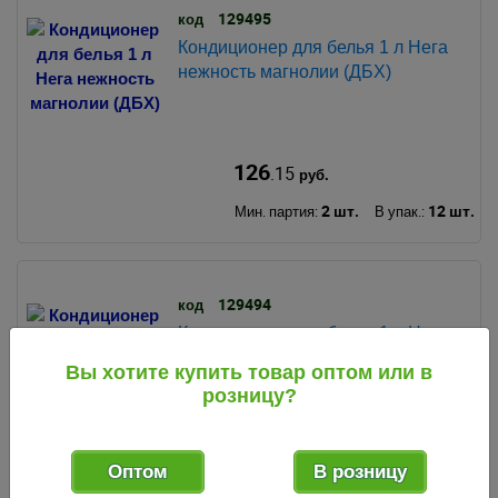
129495
код
Кондиционер для белья 1 л Нега
нежность магнолии (ДБХ)
126
.15
руб.
2 шт.
12 шт.
Мин. партия:
В упак.:
129494
код
Кондиционер для белья 1 л Нега
свежесть утра (ДБХ)
Вы хотите купить товар оптом или в
розницу?
126
.15
руб.
Оптом
В розницу
2 шт.
12 шт.
Мин. партия:
В упак.: