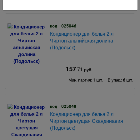
025046
код
Кондиционер для белья 2 л
Чиртон альпийская долина
(Подольск)
157
.71
руб.
1 шт.
6 шт.
Мин. партия:
В упак.:
025048
код
Кондиционер для белья 2 л
Чиртон цветущая Скандинавия
(Подольск)