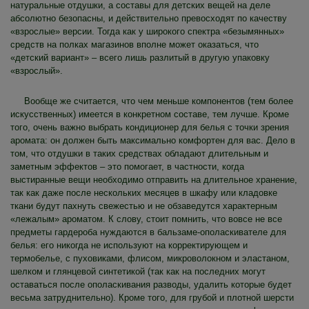
натуральные отдушки, а составы для детских вещей на деле
абсолютно безопасны, и действительно превосходят по качеству
«взрослые» версии. Тогда как у широкого спектра «безымянных»
средств на полках магазинов вполне может оказаться, что
«детский вариант» – всего лишь разлитый в другую упаковку
«взрослый».
Вообще же считается, что чем меньше компонентов (тем более
искусственных) имеется в конкретном составе, тем лучше. Кроме
того, очень важно выбрать кондиционер для белья с точки зрения
аромата: он должен быть максимально комфортен для вас. Дело в
том, что отдушки в таких средствах обладают длительным и
заметным эффектов – это помогает, в частности, когда
выстиранные вещи необходимо отправить на длительное хранение,
так как даже после нескольких месяцев в шкафу или кладовке
ткани будут пахнуть свежестью и не обзаведутся характерным
«лежалым» ароматом. К слову, стоит помнить, что вовсе не все
предметы гардероба нуждаются в бальзаме-ополаскивателе для
белья: его никогда не используют на корректирующем и
термобелье, с пуховиками, флисом, микроволокном и эластаном,
шелком и глянцевой синтетикой (так как на последних могут
оставаться после ополаскивания разводы, удалить которые будет
весьма затруднительно). Кроме того, для грубой и плотной шерсти