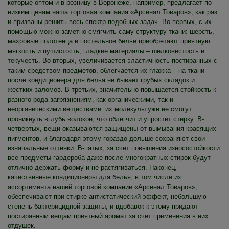
которые оптом и в розницу в Воронеже, например, предлагает по
низким ценам наша торговая компания «Арсенал Товаров», как раз
и призваны решить весь спектр подобных задач. Во-первых, с их
помощью можно заметно смягчить саму структуру ткани: шерсть,
махровые полотенца и постельное белье приобретают приятную
мягкость и пушистость, гладкие материалы – шелковистость и
текучесть. Во-вторых, увеличивается эластичность постиранных с
таким средством предметов, облегчается их глажка – на ткани
после кондиционера для белья не бывает грубых складок и
жестких заломов. В-третьих, значительно повышается стойкость к
разного рода загрязнениям, как органическими, так и
неорганическими веществами: их молекулы уже не смогут
проникнуть вглубь волокон, что облегчит и упростит стирку. В-
четвертых, вещи оказываются защищены от вымывания красящих
пигментов, и благодаря этому гораздо дольше сохраняют свои
изначальные оттенки. В-пятых, за счет повышения износостойкости
все предметы гардероба даже после многократных стирок будут
отлично держать форму и не растягиваться. Наконец,
качественные кондиционеры для белья, в том числе из
ассортимента нашей торговой компании «Арсенал Товаров»,
обеспечивают при стирке антистатический эффект, небольшую
степень бактерицидной защиты, и вдобавок к этому придают
постиранным вещам приятный аромат за счет применения в них
отдушек.