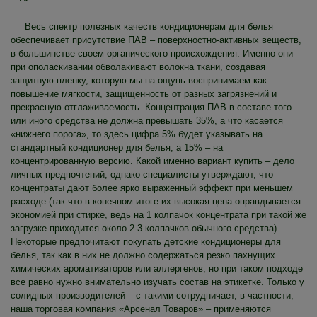
Весь спектр полезных качеств кондиционерам для белья
обеспечивает присутствие ПАВ – поверхностно-активных веществ,
в большинстве своем органического происхождения. Именно они
при ополаскивании обволакивают волокна ткани, создавая
защитную пленку, которую мы на ощупь воспринимаем как
повышение мягкости, защищенность от разных загрязнений и
прекрасную отглаживаемость. Концентрация ПАВ в составе того
или иного средства не должна превышать 35%, а что касается
«нижнего порога», то здесь цифра 5% будет указывать на
стандартный кондиционер для белья, а 15% – на
концентрированную версию. Какой именно вариант купить – дело
личных предпочтений, однако специалисты утверждают, что
концентраты дают более ярко выраженный эффект при меньшем
расходе (так что в конечном итоге их высокая цена оправдывается
экономией при стирке, ведь на 1 колпачок концентрата при такой же
загрузке приходится около 2-3 колпачков обычного средства).
Некоторые предпочитают покупать детские кондиционеры для
белья, так как в них не должно содержаться резко пахнущих
химических ароматизаторов или аллергенов, но при таком подходе
все равно нужно внимательно изучать состав на этикетке. Только у
солидных производителей – с такими сотрудничает, в частности,
наша торговая компания «Арсенал Товаров» – применяются