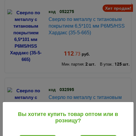
Хит продаж!
052275
код
Сверло по металлу с титановым
покрытием 6,5*101 мм Р6М5/HSS
Хардакс (35-5-665)
112
.73
руб.
2 шт.
125 шт.
Мин. партия:
В упак.:
032595
код
Сверло по металлу с титановым
покрытием 8 мм (уп из 5 шт) цена
за 1 шт (Хайзер) (HS111017)
Вы хотите купить товар оптом или в
розницу?
207
.43
руб.