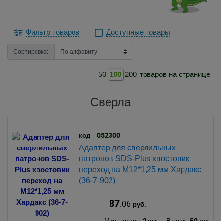
Фильтр товаров
Доступные товары
Сортировка:
50
100
200
товаров на странице
Сверла
052300
код
Адаптер для сверлильных
патронов SDS-Plus хвостовик
переход на М12*1,25 мм Хардакс
(36-7-902)
87
.06
руб.
2 шт.
50 шт.
Мин. партия:
В упак.: