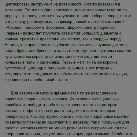
центрировать инструмент на поверхности и легко врезаться в
материал. Тот же профиль трезубца имеют и перовые модели по
дереву – к слову, часто их выпускают в виде наборов сверл, оптом
и в розницу реализуемых, например, нашей торговой компанией
«Арсенал Товаров» в Воронеже. Широкий спектр подобных
«перьев» позволяет получать отверстия большого диаметра с
ровным срезом на древесине как мягких, так и твердых пород.
Если нужно просверлить глубокое отверстие на крупных деталях,
вроде бруса или бревен, то здесь в ход идут уже винтовые модели,
ну а аналогом корончатых изделий по металлу являются
кольцевые пилы и балеринки. Первые – почти та же коронка,
пустотелый цилиндр с пильными зубьями, а вот вторые –
регулируемые под диаметр необходимого отверстия конструкции,
крепящиеся на небольшой штанге.
Для сверления бетона применяются те же классические
варианты: спираль, винт, коронка. Их отличие в специальных
напайках из победита либо искусственного алмаза, которые
позволяют эффективно вгрызаться даже в самые твердые
поверхности. К слову, нужно сказать, что как спиральные изделия
по металлу прекрасно работают и с деревом, так и продукция для
работ с бетоном может не менее результативно применяться при
сверлении кирпича, искусственного и природного камня. Особняком