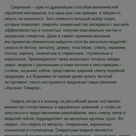
Сверление – один из древнейших способов механической
обработки материалов, и в наши дни сам принцип, в общем-то,
ничуть не изменился. Зато появился большой выбор сверл,
которые позволяют сверлить конкретный тип материала с высокой
эффективностью и точностью, получая максимально чистое и
аккуратное отверстие. Даже в самом скромном магазине
инструментов обязательно найдется хотя бы несколько моделей –
сверла по бетону, металлу, дереву, пластикам, стеклу, керамике,
плитке, кирпичу, конические и спиральные, ступенчатые и
корончатые. Производители также выпускают готовые наборы
сверл, модели с различными углами заточки и хвостовиками –
словом, на рынке сейчас представлен широкий спектр подобной
продукции, а в Воронеже по низким ценам купить богатый
ассортимент такого инструмента предлагает наша компания
«Арсенал Товаров».
Сверла оптом и в розницу на российский рынок поставляет
множество отечественных и зарубежных компаний, и чтобы не
запутаться в представленном разнообразии, весь спектр типов и
моделей сейчас подразделяют на несколько крупных групп. Во-
первых, это сверла по металлу: спиральные, корончатые,
конические и ступенчатые. Спиральные модели являются
проверенной веками классикой, их надежность, способность долго