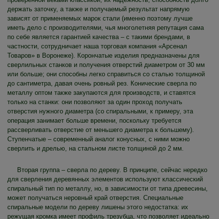
держать заточку, а также и получаемый результат напрямую
зависят от применяемых марок стали (именно поэтому лучше
иметь дело с производителями, чья многолетняя репутация сама
по себе является гарантией качества – с такими брендами, в
частности, сотрудничает наша торговая компания «Арсенал
Товаров» в Воронеже). Корончатые изделия предназначены для
сверлильных станков и получения отверстий диаметром от 30 мм
или больше; они способны легко справиться со сталью толщиной
до сантиметра, давая очень ровный рез. Конические сверла по
металлу оптом также закупаются для производств, и ставятся
только на станки: они позволяют за один проход получать
отверстия нужного диаметра (со спиральными, к примеру, эта
операция занимает больше времени, поскольку требуется
рассверливать отверстие от меньшего диаметра к большему).
Ступенчатые – современный аналог конусных, с ними можно
сверлить и дрелью, на стальном листе толщиной до 2 мм.
Вторая группа – сверла по дереву. В принципе, сейчас нередко
для сверления деревянных элементов используют классический
спиральный тип по металлу, но, в зависимости от типа древесины,
может получаться неровный край отверстия. Специальные
спиральные модели по дереву лишены этого недостатка: их
режущая кромка имеет профиль трезубца, что позволяет идеально