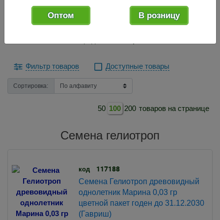
Семена гелиотроп
Оптом
В розницу
Семена гелиотроп
Сейчас в продаже
1 товар
Фильтр товаров
Доступные товары
Сортировка:
50
100
200
товаров на странице
Семена гелиотроп
117188
код
Семена Гелиотроп древовидный
однолетник Марина 0,03 гр
цветной пакет годен до 31.12.2030
(Гавриш)