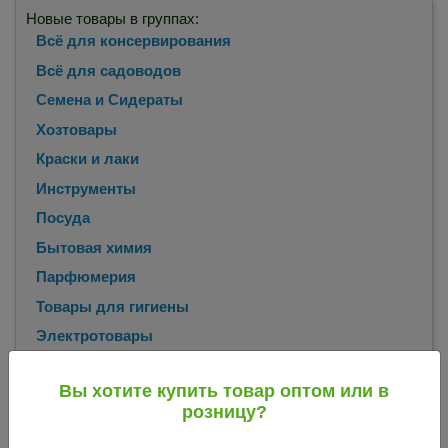
Новые товары в группах:
Всё для консервирования
Всё для садоводов
Семена и Сидераты
Хозтовары
Краски и лаки
Инструменты
Посуда
Бытовая химия
Парфюмерия
Товары для гигиены
Электротовары
Бытовая техника
Вы хотите купить товар оптом или в
розницу?
Главная
Каталог
Семена и Сидераты
Семена цветов
/
/
/
/