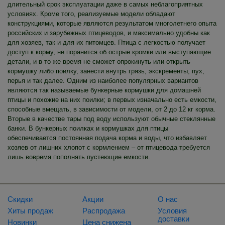
длительный срок эксплуатации даже в самых неблагоприятных
условиях. Кроме того, реализуемые модели обладают
конструкциями, которые являются результатом многолетнего опыта
российских и зарубежных птицеводов, и максимально удобны как
для хозяев, так и для их питомцев. Птица с легкостью получает
доступ к корму, не поранится об острые кромки или выступающие
детали, и в то же время не сможет опрокинуть или открыть
кормушку либо поилку, занести внутрь грязь, экскременты, пух,
перья и так далее. Одним из наиболее популярных вариантов
являются так называемые бункерные кормушки для домашней
птицы и похожие на них поилки; в первых изначально есть емкости,
способные вмещать, в зависимости от модели, от 2 до 12 кг корма.
Вторые в качестве тары под воду используют обычные стеклянные
банки. В бункерных поилках и кормушках для птицы
обеспечивается постоянная подача корма и воды, что избавляет
хозяев от лишних хлопот с кормлением – от птицевода требуется
лишь вовремя пополнять пустеющие емкости.
Скидки
Акции
О нас
Хиты продаж
Распродажа
Условия
доставки
Новинки
Цена снижена