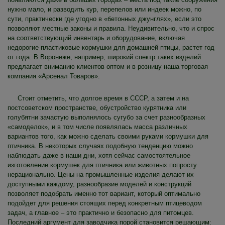
нужно мало, и разводить кур, перепелов или индеек можно, по
сути, практически где угодно в «бетонных джунглях», если это
позволяют местные законы и правила. Неудивительно, что и спрос
на соответствующий инвентарь и оборудование, включая
недорогие пластиковые кормушки для домашней птицы, растет год
от года. В Воронеже, например, широкий спектр таких изделий
предлагает вниманию клиентов оптом и в розницу наша торговая
компания «Арсенал Товаров».
Стоит отметить, что долгое время в СССР, а затем и на
постсоветском пространстве, обустройство курятника или
голубятни зачастую выполнялось сугубо за счет разнообразных
«самоделок», и в том числе появлялась масса различных
вариантов того, как можно сделать своими руками кормушки для
птичника. В некоторых случаях подобную тенденцию можно
наблюдать даже в наши дни, хотя сейчас самостоятельное
изготовление кормушек для птичника или животных попросту
нерационально. Цены на промышленные изделия делают их
доступными каждому, разнообразие моделей и конструкций
позволяет подобрать именно тот вариант, который оптимально
подойдет для решения стоящих перед конкретным птицеводом
задач, а главное – это практично и безопасно для питомцев.
Последний аргумент для заводчика порой становится решающим: