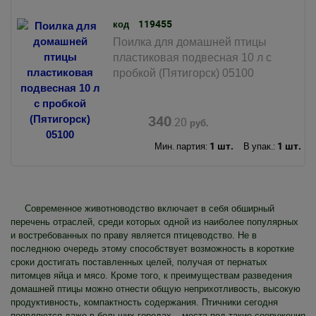
119455
код
Поилка для домашней птицы
пластиковая подвесная 10 л с
пробкой (Пятигорск) 05100
340
.20
руб.
1 шт.
1 шт.
Мин. партия:
В упак.:
Современное животноводство включает в себя обширный
перечень отраслей, среди которых одной из наиболее популярных
и востребованных по праву является птицеводство. Не в
последнюю очередь этому способствует возможность в короткие
сроки достигать поставленных целей, получая от пернатых
питомцев яйца и мясо. Кроме того, к преимуществам разведения
домашней птицы можно отнести общую неприхотливость, высокую
продуктивность, компактность содержания. Птичники сегодня
появляются даже в больших городах – места под такие сооружения