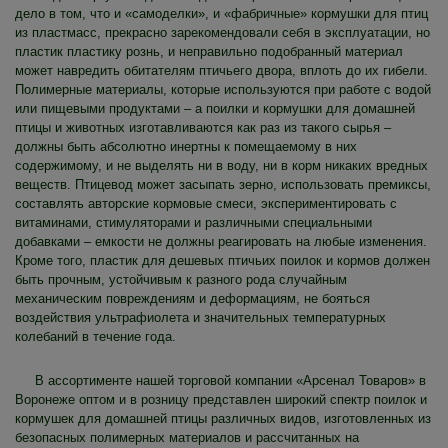
дело в том, что и «самоделки», и «фабричные» кормушки для птиц
из пластмасс, прекрасно зарекомендовали себя в эксплуатации, но
пластик пластику рознь, и неправильно подобранный материал
может навредить обитателям птичьего двора, вплоть до их гибели.
Полимерные материалы, которые используются при работе с водой
или пищевыми продуктами – а поилки и кормушки для домашней
птицы и животных изготавливаются как раз из такого сырья –
должны быть абсолютно инертны к помещаемому в них
содержимому, и не выделять ни в воду, ни в корм никаких вредных
веществ. Птицевод может засыпать зерно, использовать премиксы,
составлять авторские кормовые смеси, экспериментировать с
витаминами, стимуляторами и различными специальными
добавками – емкости не должны реагировать на любые изменения.
Кроме того, пластик для дешевых птичьих поилок и кормов должен
быть прочным, устойчивым к разного рода случайным
механическим повреждениям и деформациям, не бояться
воздействия ультрафиолета и значительных температурных
колебаний в течение года.
В ассортименте нашей торговой компании «Арсенал Товаров» в
Воронеже оптом и в розницу представлен широкий спектр поилок и
кормушек для домашней птицы различных видов, изготовленных из
безопасных полимерных материалов и рассчитанных на