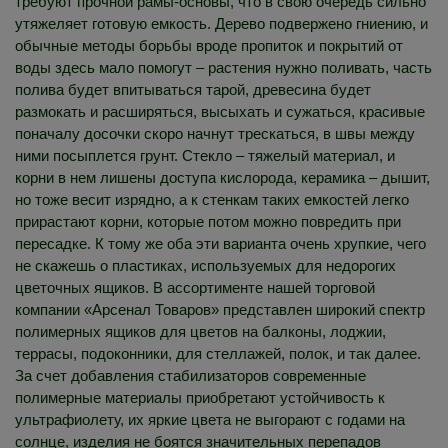
требуют прочной рамы-основы, что в свою очередь сильно
утяжеляет готовую емкость. Дерево подвержено гниению, и
обычные методы борьбы вроде пропиток и покрытий от
воды здесь мало помогут – растения нужно поливать, часть
полива будет впитываться тарой, древесина будет
размокать и расширяться, высыхать и сужаться, красивые
поначалу досочки скоро начнут трескаться, в швы между
ними посыплется грунт. Стекло – тяжелый материал, и
корни в нем лишены доступа кислорода, керамика – дышит,
но тоже весит изрядно, а к стенкам таких емкостей легко
прирастают корни, которые потом можно повредить при
пересадке. К тому же оба эти варианта очень хрупкие, чего
не скажешь о пластиках, используемых для недорогих
цветочных ящиков. В ассортименте нашей торговой
компании «Арсенал Товаров» представлен широкий спектр
полимерных ящиков для цветов на балконы, лоджии,
террасы, подоконники, для стеллажей, полок, и так далее.
За счет добавления стабилизаторов современные
полимерные материалы приобретают устойчивость к
ультрафиолету, их яркие цвета не выгорают с годами на
солнце, изделия не боятся значительных перепадов