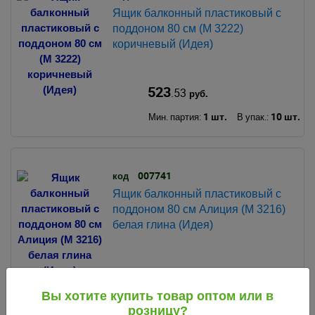
Ящик балконный пластиковый с
поддоном 80 см (М 3222)
коричневый (Идея)
523
.53
руб.
1 шт.
10 шт.
Мин. партия:
В упак.:
007741
код
Ящик балконный пластиковый с
поддоном 80 см Алиция (М 3216)
белая глина (Идея)
483
.07
руб.
Вы хотите купить товар оптом или в
1 шт.
5 шт.
Мин. партия:
В упак.:
розницу?