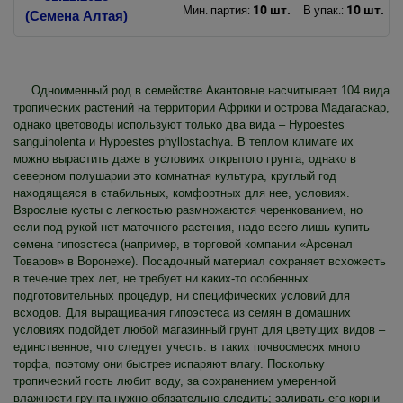
10 шт.
10 шт.
Мин. партия:
В упак.:
Одноименный род в семействе Акантовые насчитывает 104 вида
тропических растений на территории Африки и острова Мадагаскар,
однако цветоводы используют только два вида – Hypoestes
sanguinolenta и Hypoestes phyllostachya. В теплом климате их
можно вырастить даже в условиях открытого грунта, однако в
северном полушарии это комнатная культура, круглый год
находящаяся в стабильных, комфортных для нее, условиях.
Взрослые кусты с легкостью размножаются черенкованием, но
если под рукой нет маточного растения, надо всего лишь купить
семена гипоэстеса (например, в торговой компании «Арсенал
Товаров» в Воронеже). Посадочный материал сохраняет всхожесть
в течение трех лет, не требует ни каких-то особенных
подготовительных процедур, ни специфических условий для
всходов. Для выращивания гипоэстеса из семян в домашних
условиях подойдет любой магазинный грунт для цветущих видов –
единственное, что следует учесть: в таких почвосмесях много
торфа, поэтому они быстрее испаряют влагу. Поскольку
тропический гость любит воду, за сохранением умеренной
влажности грунта нужно обязательно следить; заливать его корни