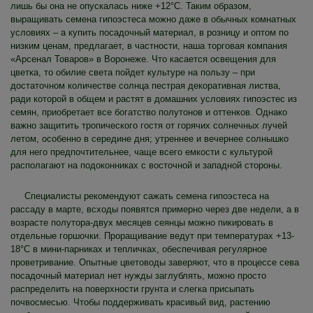
лишь бы она не опускалась ниже +12°C. Таким образом,
выращивать семена гипоэстеса можно даже в обычных комнатных
условиях – а купить посадочный материал, в розницу и оптом по
низким ценам, предлагает, в частности, наша торговая компания
«Арсенал Товаров» в Воронеже. Что касается освещения для
цветка, то обилие света пойдет культуре на пользу – при
достаточном количестве солнца пестрая декоративная листва,
ради которой в общем и растят в домашних условиях гипоэстес из
семян, приобретает все богатство полутонов и оттенков. Однако
важно защитить тропического гостя от горячих солнечных лучей
летом, особенно в середине дня; утреннее и вечернее солнышко
для него предпочтительнее, чаще всего емкости с культурой
располагают на подоконниках с восточной и западной стороны.
Специалисты рекомендуют сажать семена гипоэстеса на
рассаду в марте, всходы появятся примерно через две недели, а в
возрасте полутора-двух месяцев сеянцы можно пикировать в
отдельные горшочки. Проращивание ведут при температурах +13-
18°C в мини-парниках и тепличках, обеспечивая регулярное
проветривание. Опытные цветоводы заверяют, что в процессе сева
посадочный материал нет нужды заглублять, можно просто
распределить на поверхности грунта и слегка присыпать
почвосмесью. Чтобы поддерживать красивый вид, растению