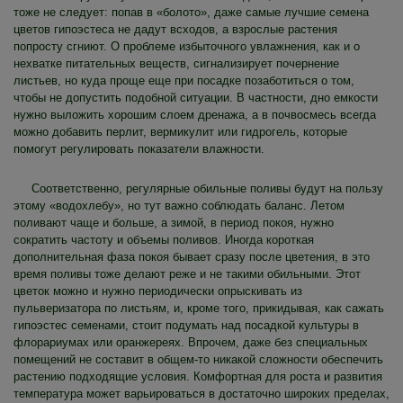
тоже не следует: попав в «болото», даже самые лучшие семена
цветов гипоэстеса не дадут всходов, а взрослые растения
попросту сгниют. О проблеме избыточного увлажнения, как и о
нехватке питательных веществ, сигнализирует почернение
листьев, но куда проще еще при посадке позаботиться о том,
чтобы не допустить подобной ситуации. В частности, дно емкости
нужно выложить хорошим слоем дренажа, а в почвосмесь всегда
можно добавить перлит, вермикулит или гидрогель, которые
помогут регулировать показатели влажности.
Соответственно, регулярные обильные поливы будут на пользу
этому «водохлебу», но тут важно соблюдать баланс. Летом
поливают чаще и больше, а зимой, в период покоя, нужно
сократить частоту и объемы поливов. Иногда короткая
дополнительная фаза покоя бывает сразу после цветения, в это
время поливы тоже делают реже и не такими обильными. Этот
цветок можно и нужно периодически опрыскивать из
пульверизатора по листьям, и, кроме того, прикидывая, как сажать
гипоэстес семенами, стоит подумать над посадкой культуры в
флорариумах или оранжереях. Впрочем, даже без специальных
помещений не составит в общем-то никакой сложности обеспечить
растению подходящие условия. Комфортная для роста и развития
температура может варьироваться в достаточно широких пределах,