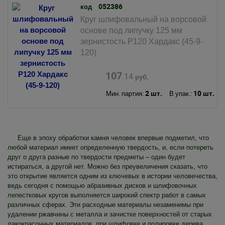
052386
код
Круг шлифовальный на ворсовой
основе под липучку 125 мм
зернистость Р120 Хардакс (45-9-
120)
107
.14
руб.
2 шт.
10 шт.
Мин. партия:
В упак.:
Еще в эпоху обработки камня человек впервые подметил, что
любой материал имеет определенную твердость, и, если потереть
друг о друга разные по твердости предметы – один будет
истираться, а другой нет. Можно без преувеличения сказать, что
это открытие является одним из ключевых в истории человечества,
ведь сегодня с помощью абразивных дисков и шлифовочных
лепестковых кругов выполняется широкий спектр работ в самых
различных сферах. Эти расходные материалы незаменимы при
удалении ржавчины с металла и зачистке поверхностей от старых
лакокрасочных материалов, при шлифовке и полировке дерева,