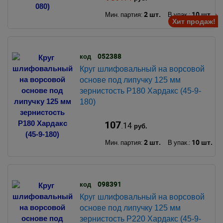
2 шт.
10 шт.
Мин. партия:
В упак.:
Хит продаж!
052388
код
Круг шлифовальный на ворсовой
основе под липучку 125 мм
зернистость Р180 Хардакс (45-9-
180)
107
.14
руб.
2 шт.
10 шт.
Мин. партия:
В упак.:
098391
код
Круг шлифовальный на ворсовой
основе под липучку 125 мм
зернистость Р220 Хардакс (45-9-