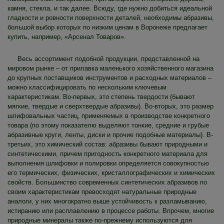
камня, стекла, и так далее. Всюду, где нужно добиться идеальной
гладкости и ровности поверхности деталей, необходимы абразивы,
большой выбор которых по низким ценам в Воронеже предлагает
купить, например, «Арсенал Товаров».
Весь ассортимент подобной продукции, представленной на
мировом рынке – от прилавка маленького хозяйственного магазина
до крупных поставщиков инструментов и расходных материалов –
можно классифицировать по нескольким ключевым
характеристикам. Во-первых, это степень твердости (бывают
мягкие, твердые и сверхтвердые абразивы). Во-вторых, это размер
шлифовальных частиц, применяемых в производстве конкретного
товара (по этому показателю выделяют тонкие, средние и грубые
абразивные круги, ленты, диски и прочие подобные материалы). В-
третьих, это химический состав: абразивы бывают природными и
синтетическими, причем пригодность конкретного материала для
выполнения шлифовки и полировки определяется совокупностью
его термических, физических, кристаллографических и химических
свойств. Большинство современных синтетических абразивов по
своим характеристикам превосходят натуральные природные
аналоги, у них многократно выше устойчивость к разламыванию,
истиранию или расплавлению в процессе работы. Впрочем, многие
природные минералы также по-прежнему используются для