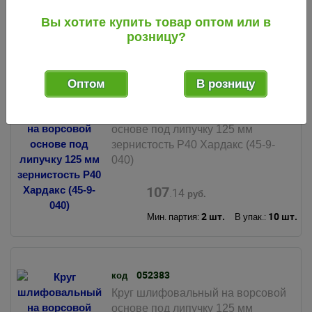
124
.80
руб.
Вы хотите купить товар оптом или в
розницу?
2 шт.
10 шт.
Мин. партия:
В упак.:
Оптом
В розницу
052382
код
Круг шлифовальный на ворсовой
основе под липучку 125 мм
зернистость Р40 Хардакс (45-9-
040)
107
.14
руб.
2 шт.
10 шт.
Мин. партия:
В упак.:
052383
код
Круг шлифовальный на ворсовой
основе под липучку 125 мм