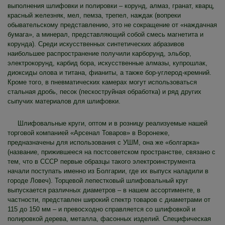
выполнения шлифовки и полировки – корунд, алмаз, гранат, кварц,
красный железняк, мел, пемза, трепел, наждак (вопреки
обывательскому представлению, это не сокращение от «наждачная
бумага», а минерал, представляющий собой смесь магнетита и
корунда). Среди искусственных синтетических абразивов
наибольшее распространение получили карборунд, эльбор,
электрокорунд, карбид бора, искусственные алмазы, купрошлак,
диоксиды олова и титана, фианиты, а также бор-углерод-кремний.
Кроме того, в пневматических камерах могут использоваться
стальная дробь, песок (пескоструйная обработка) и ряд других
сыпучих материалов для шлифовки.
Шлифовальные круги, оптом и в розницу реализуемые нашей
торговой компанией «Арсенал Товаров» в Воронеже,
предназначены для использования с УШМ, она же «болгарка»
(название, прижившееся на постсоветском пространстве, связано с
тем, что в СССР первые образцы такого электроинструмента
начали поступать именно из Болгарии, где их выпуск наладили в
городе Ловеч). Торцевой лепестковый шлифовальный круг
выпускается различных диаметров – в нашем ассортименте, в
частности, представлен широкий спектр товаров с диаметрами от
115 до 150 мм – и превосходно справляется со шлифовкой и
полировкой дерева, металла, фасонных изделий. Специфическая