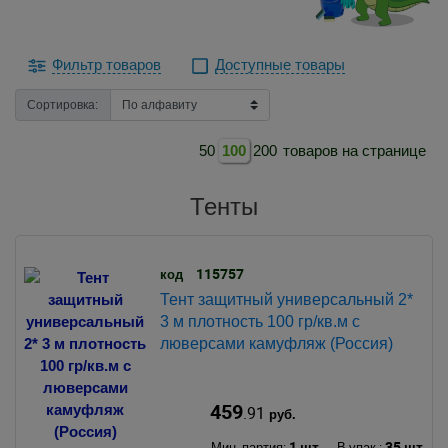
Фильтр товаров
Доступные товары
Сортировка:
50
100
200
товаров на странице
Тенты
115757
код
Тент защитный универсальный 2*
3 м плотность 100 гр/кв.м с
люверсами камуфляж (Россия)
459
.91
руб.
1 шт.
35 шт.
Мин. партия:
В упак.: