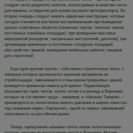
следует четко разделять полотна, используемые в качестве чехла
для машины, и покрытия для кузова грузового автотранспорта. Во
вторую очередь следует назвать каркасные конструкции, которые
сегодня становятся все более востребованными при возведении
крытых спортивных объектов (теннисных кортов, гоночных треков,
постоянных хоккейных площадок), при проведении массовых
мероприятий (концертов, театральных выступлений, дискотек), при
организации временных и постоянных складских площадей,
обустройстве гаражей, возведении мобильных рабочих городков
для строителей.
Еще одна крупная группа – собственно строительные тенты, с
помощью которых организуется хранение материалов на
стройплощадке, завешиваются стены реконструируемых зданий,
возводится временная замена для кровли. Подавляющее
большинство таких тентов, купить оптом и в розницу в Воронеже
которые не составляет труда – например, в «Арсенал Товаров» –
производятся из полиэтилена низкого давления и широко известны
под названием марки «Тарпаулин», одной из первых завоевавшей
популярность на российском рынке.
Теперь тарпаулином называют почти любое полиэтиленовое
полотно, идущее на изготовление тентов в Воронеже, Москве,