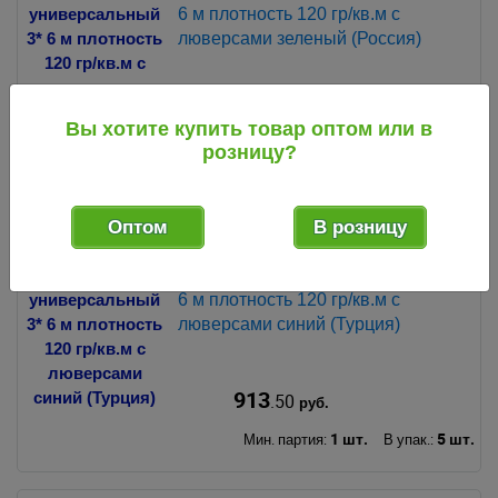
6 м плотность 120 гр/кв.м с
люверсами зеленый (Россия)
913
.50
руб.
Вы хотите купить товар оптом или в
розницу?
1 шт.
12 шт.
Мин. партия:
В упак.:
Оптом
В розницу
127593
код
Тент защитный универсальный 3*
6 м плотность 120 гр/кв.м с
люверсами синий (Турция)
913
.50
руб.
1 шт.
5 шт.
Мин. партия:
В упак.: