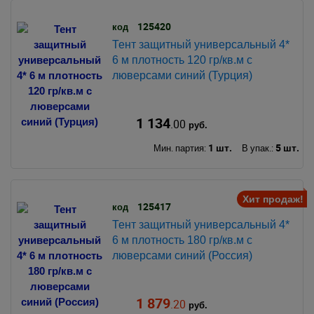
125420
код
Тент защитный универсальный 4*
6 м плотность 120 гр/кв.м с
люверсами синий (Турция)
1 134
.00
руб.
1 шт.
5 шт.
Мин. партия:
В упак.:
Хит продаж!
125417
код
Тент защитный универсальный 4*
6 м плотность 180 гр/кв.м с
люверсами синий (Россия)
1 879
.20
руб.