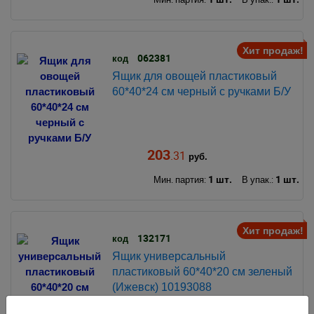
Хит продаж!
062381
код
Ящик для овощей пластиковый
60*40*24 см черный с ручками Б/У
203
.31
руб.
1 шт.
1 шт.
Мин. партия:
В упак.:
Хит продаж!
132171
код
Ящик универсальный
пластиковый 60*40*20 см зеленый
(Ижевск) 10193088