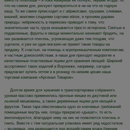
емкость побольше – и пока наберешь ее полную, первые ягоды, те,
что на самом дне, рискуют превратиться в ни на что не годную
кашу. То же самое происходит и с абрикосами, грушами, сливами,
вишней, многими сладкими сортами яблок, и прочими дарами
природы: небрежность в перевозке приводит к тому, что
значительная часть груза оказывается просто испорчена. Смятые и
подавленные, фрукты и овощи моментально начинают бродить, на
них развивается плесень, угрожающая даже тем плодам, что
уцелели, и уже ни один магазин не примет такие товары на
продажу. К счастью, на помощь и агропромышленным комплексам,
и частным домохозяйствам, в наши дни приходят недорогие и
качественные пластиковые ящики для хранения овощей. Широкий
ассортимент таких изделий в Воронеже, например, сегодня
предлагает купить оптом и в розницу по низким ценам наша
торговая компания «Арсенал Товаров».
Долгое время для хранения и транспортировки собранного
урожая массово применялись прочные мешки из джутовой или
льняной мешковины, а также деревянные ящики для овощей и
фруктов. Такая тара обеспечивала одно из ключевых требований:
помещенные внутрь нее, плоды прекрасно «дышат», то есть
вентилируются, благодаря чему на них не появляется плесень и
гниль. Вместе с тем натуральная упаковка имеет ряд недостатков
– во-первых, она разрушается под воздействием влаги (причем