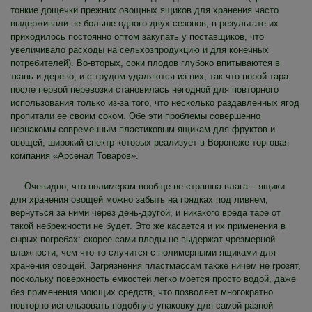
тонкие дощечки прежних овощных ящиков для хранения часто
выдерживали не больше одного-двух сезонов, в результате их
приходилось постоянно оптом закупать у поставщиков, что
увеличивало расходы на сельхозпродукцию и для конечных
потребителей). Во-вторых, соки плодов глубоко впитываются в
ткань и дерево, и с трудом удаляются из них, так что порой тара
после первой перевозки становилась негодной для повторного
использования только из-за того, что несколько раздавленных ягод
пропитали ее своим соком. Обе эти проблемы совершенно
незнакомы современным пластиковым ящикам для фруктов и
овощей, широкий спектр которых реализует в Воронеже торговая
компания «Арсенал Товаров».
Очевидно, что полимерам вообще не страшна влага – ящики
для хранения овощей можно забыть на грядках под ливнем,
вернуться за ними через день-другой, и никакого вреда таре от
такой небрежности не будет. Это же касается и их применения в
сырых погребах: скорее сами плоды не выдержат чрезмерной
влажности, чем что-то случится с полимерными ящиками для
хранения овощей. Загрязнения пластмассам также ничем не грозят,
поскольку поверхность емкостей легко моется просто водой, даже
без применения моющих средств, что позволяет многократно
повторно использовать подобную упаковку для самой разной