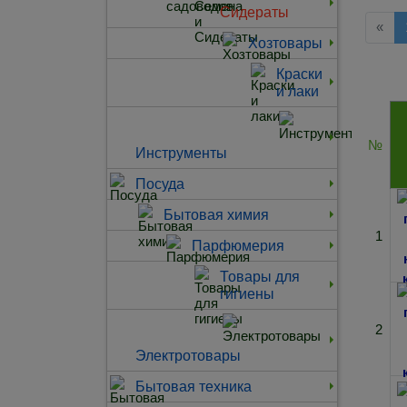
Сидераты
Наз
«
Хозтовары
Краски
и лаки
№
Инструменты
Посуда
Бытовая химия
1
Парфюмерия
Товары для
гигиены
2
Электротовары
Бытовая техника