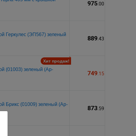
975
.00
ой Геркулес (ЭП567) зеленый
889
.43
Хит продаж!
й (01003) зеленый (Ар-
749
.15
й Брикс (01009) зеленый (Ар-
873
.59