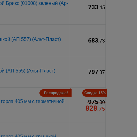
й Брикс (01008) зеленый (Ар-
733
.45
683
кой (АП 557) (Альт-Пласт)
.73
797
й (АП 555) (Альт-Пласт)
.37
Распродажа!
Скидка 15%
975
горла 405 мм с герметичной
.00
828
.75
 горла 405 мм с крышкой