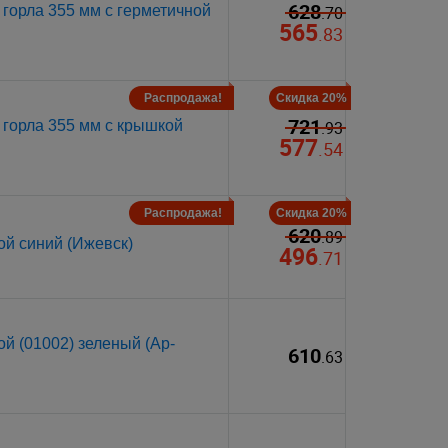
628
горла 355 мм с герметичной
.70
565
.83
Распродажа!
Скидка 20%
721
 горла 355 мм с крышкой
.93
577
.54
Распродажа!
Скидка 20%
620
.89
ой синий (Ижевск)
496
.71
й (01002) зеленый (Ар-
610
.63