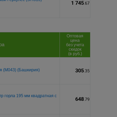
1 745
.67
Оптовая
цена
ра
без учета
скидок
(в руб.)
305
я (М043) (Башкирия)
.35
р горла 195 мм квадратная с
648
.79