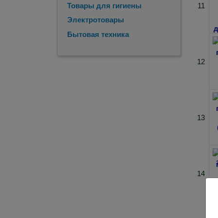
11
Товары для гигиены
Электротовары
Бытовая техника
12
13
14