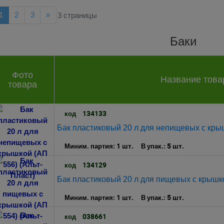
ад
Далее
1
2
3
»
3 страницы
Баки
Фото
Название това
товара
134133
код
Бак пластиковый 20 л для непищевых с крыш
1 шт.
5 шт.
Миним. партия:
В упак.:
134129
код
Бак пластиковый 20 л для пищевых с крышко
1 шт.
5 шт.
Миним. партия:
В упак.:
038661
код