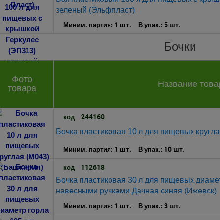
зеленый (Эльфпласт)
1 шт.
5 шт.
Миним. партия:
В упак.:
Бочки
Фото
Название това
товара
244160
код
Бочка пластиковая 10 л для пищевых кругла
1 шт.
10 шт.
Миним. партия:
В упак.:
112618
код
Бочка пластиковая 30 л для пищевых диамет
навесными ручками Дачная синяя (Ижевск)
1 шт.
3 шт.
Миним. партия:
В упак.: