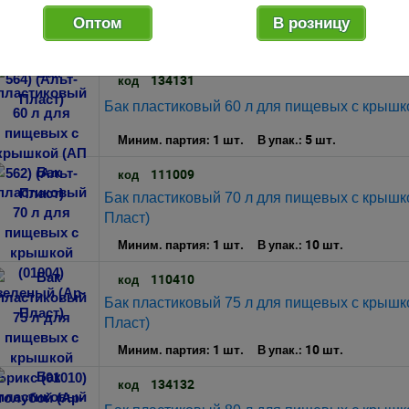
Бак пластиковый 60 л для непищевых с крыш
Оптом
В розницу
1 шт.
5 шт.
Миним. партия:
В упак.:
134131
код
Бак пластиковый 60 л для пищевых с крышко
1 шт.
5 шт.
Миним. партия:
В упак.:
111009
код
Бак пластиковый 70 л для пищевых с крышко
Пласт)
1 шт.
10 шт.
Миним. партия:
В упак.:
110410
код
Бак пластиковый 75 л для пищевых с крышко
Пласт)
1 шт.
10 шт.
Миним. партия:
В упак.:
134132
код