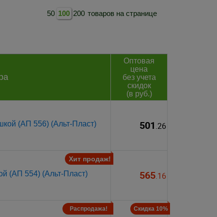
50
100
200
товаров на странице
Оптовая
цена
ра
без учета
скидок
(в руб.)
501
кой (АП 556) (Альт-Пласт)
.26
Хит продаж!
565
й (АП 554) (Альт-Пласт)
.16
Распродажа!
Скидка 10%