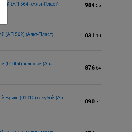
984
кой (АП 564) (Альт-Пласт)
.56
1 031
й (АП 562) (Альт-Пласт)
.10
й (01004) зеленый (Ар-
876
.64
й Брикс (01010) голубой (Ар-
1 090
.71