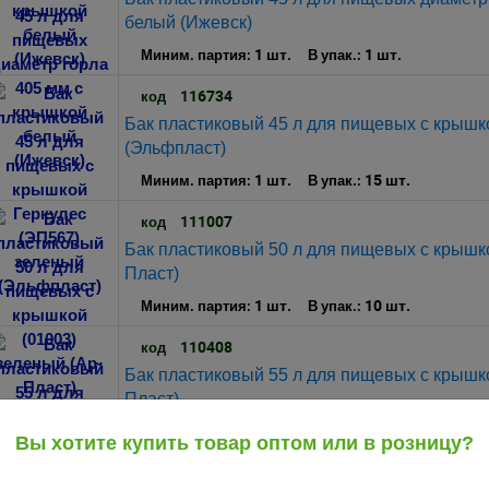
белый (Ижевск)
1 шт.
1 шт.
Миним. партия:
В упак.:
116734
код
Бак пластиковый 45 л для пищевых с крышк
(Эльфпласт)
1 шт.
15 шт.
Миним. партия:
В упак.:
111007
код
Бак пластиковый 50 л для пищевых с крышко
Пласт)
1 шт.
10 шт.
Миним. партия:
В упак.:
110408
код
Бак пластиковый 55 л для пищевых с крышко
Пласт)
1 шт.
10 шт.
Миним. партия:
В упак.:
Вы хотите купить товар оптом или в розницу?
134135
код