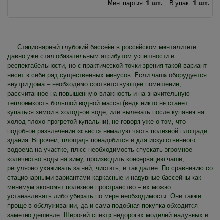
1 шт.
1 шт.
Мин. партия:
В упак.:
Стационарный глубокий бассейн в российском менталитете
давно уже стал обязательным атрибутом успешности и
респектабельности, но с практической точки зрения такой вариант
несет в себе ряд существенных минусов. Если чаша оборудуется
внутри дома – необходимо соответствующее помещение,
рассчитанное на повышенную влажность и на значительную
теплоемкость большой водной массы (ведь никто не станет
купаться зимой в холодной воде, или вылезать после купания на
холод плохо прогретой купальни), не говоря уже о том, что
подобное развлечение «съест» немалую часть полезной площади
здания. Впрочем, площадь понадобится и для искусственного
водоема на участке, плюс необходимость спускать огромное
количество воды на зиму, производить консервацию чаши,
регулярно ухаживать за ней, чистить, и так далее. По сравнению со
стационарными вариантами каркасные и надувные бассейны как
минимум экономят полезное пространство – их можно
устанавливать либо убирать по мере необходимости. Они также
проще в обслуживании, да и сама подобная покупка обходится
заметно дешевле. Широкий спектр недорогих моделей надувных и