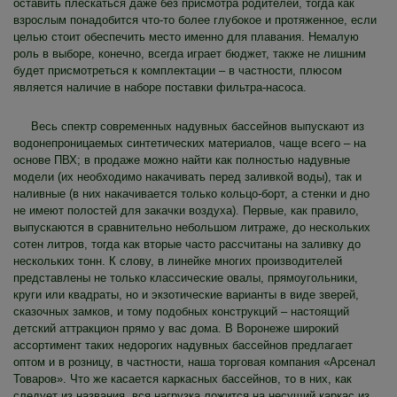
оставить плескаться даже без присмотра родителей, тогда как
взрослым понадобится что-то более глубокое и протяженное, если
целью стоит обеспечить место именно для плавания. Немалую
роль в выборе, конечно, всегда играет бюджет, также не лишним
будет присмотреться к комплектации – в частности, плюсом
является наличие в наборе поставки фильтра-насоса.
Весь спектр современных надувных бассейнов выпускают из
водонепроницаемых синтетических материалов, чаще всего – на
основе ПВХ; в продаже можно найти как полностью надувные
модели (их необходимо накачивать перед заливкой воды), так и
наливные (в них накачивается только кольцо-борт, а стенки и дно
не имеют полостей для закачки воздуха). Первые, как правило,
выпускаются в сравнительно небольшом литраже, до нескольких
сотен литров, тогда как вторые часто рассчитаны на заливку до
нескольких тонн. К слову, в линейке многих производителей
представлены не только классические овалы, прямоугольники,
круги или квадраты, но и экзотические варианты в виде зверей,
сказочных замков, и тому подобных конструкций – настоящий
детский аттракцион прямо у вас дома. В Воронеже широкий
ассортимент таких недорогих надувных бассейнов предлагает
оптом и в розницу, в частности, наша торговая компания «Арсенал
Товаров». Что же касается каркасных бассейнов, то в них, как
следует из названия, вся нагрузка ложится на несущий каркас из