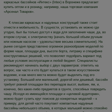
каркасных бассейнов «Интекс» (Intex) в Воронеже предлагает
купить оптом и в розницу, например, наша торговая компания
«Арсенал Товаров».
К плюсам каркасных и надувных конструкций также стоит
отнести и мобильность. В сущности, установить их можно где
угодно, был бы только доступ к воде для заполнения чаши, да, во
втором случае, к электричеству (качать большой объем ручным
или ножным насосом – удовольствие весьма сомнительное). На
рынке сегодня представлено огромное разнообразие моделей по
форме чаши, площади дна, высоте борта, литражу и специфике
конструктивных решений, что позволяет подобрать вариант под
любые условия эксплуатации и любой бюджет. Специалисты
рекомендуют начинать выбор с двух параметров: ответить на
вопрос, как часто и кто будет купаться в таком искусственном
водоеме, и как много места можно будет выделить под его
установку. Большой или маленький, дорогой или дешевый, бассейн
требует ровной площадки без перепадов высот, выбоин, ям, и,
конечно, без каких-либо предметов в грунте, способных повредить
чашу. Исходя из имеющейся площади и «целевой аудитории»,
можно будет сузить круг поисков до конкретных моделей – к
примеру, для детей часто покупают компактные надувные
бассейны небольшого объема, в которых малышей можно спокойно