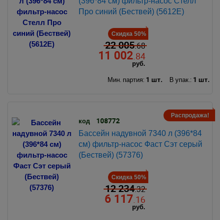
(396*84 см) фильтр-насос Стелл
Про синий (Бествей) (5612E)
Скидка 50%
22 005
.68
11 002
.84
руб.
1 шт.
1 шт.
Мин. партия:
В упак.:
Распродажа!
108772
код
Бассейн надувной 7340 л (396*84
см) фильтр-насос Фаст Сэт серый
(Бествей) (57376)
Скидка 50%
12 234
.32
6 117
.16
руб.