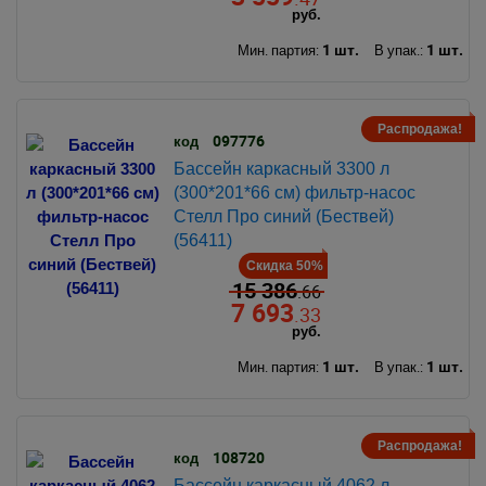
руб.
1 шт.
1 шт.
Мин. партия:
В упак.:
Распродажа!
097776
код
Бассейн каркасный 3300 л
(300*201*66 см) фильтр-насос
Стелл Про синий (Бествей)
(56411)
Скидка 50%
15 386
.66
7 693
.33
руб.
1 шт.
1 шт.
Мин. партия:
В упак.:
Распродажа!
108720
код
Бассейн каркасный 4062 л