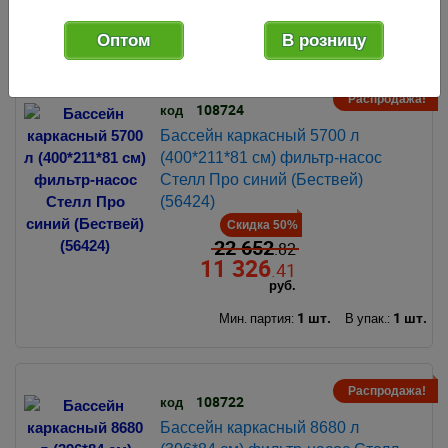
1 шт.
1 шт.
Мин. партия:
В упак.:
Оптом
В розницу
Распродажа!
108724
код
Бассейн каркасный 5700 л
(400*211*81 см) фильтр-насос
Стелл Про синий (Бествей)
(56424)
Скидка 50%
22 652
.82
11 326
.41
руб.
1 шт.
1 шт.
Мин. партия:
В упак.:
Распродажа!
108722
код
Бассейн каркасный 8680 л