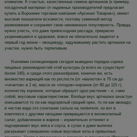
климатом. К счастью, качественные семена артишоков (к примеру,
посадочный материал от надежных производителей предлагает
купить в Воронеже торговая компания «Арсенал Товаров»), имеют
высокие показатели всхожести, поэтому семенной метод
размножения и сохраняет свою неизменную популярность. Правда,
нужно учесть, что даже превосходная рассада, прекрасно
укоренившаяся и здоровая, вовсе не обязательно зацветет в
первый год жизни – овощеводу, задумавшему растить артишоки на
участке, нужно быть терпеливым.
Усилиями селекционеров сегодня выведено порядка сорока
пищевых разновидностей этой культуры (а всего их существует
более 140), и среди этого разнообразия, конечно же, есть
множество вариаций как по рослости (от «малюток» в 70 см до
«гигантов» в 2 м), массе их «плодов»-корзинок (от 80 до 115 г),
количеству корзинок, которые образует одно растение – и, само
собой, вкусовым характеристикам. Вообще вкус артишока зачастую
описывается то ли как недозрелый грецкий орех, то ли как авокадо;
в чистом виде это сочетание сильно на любителя, но вот в
комплексе с другими овощами превращается в великолепный
салат, добавленное в жаркое – изумительно оттеняет и
подчеркивает вкус мяса и соуса, в супах и даже выпечке
раскрывает совершенно новые вкусовые ноты в привычных