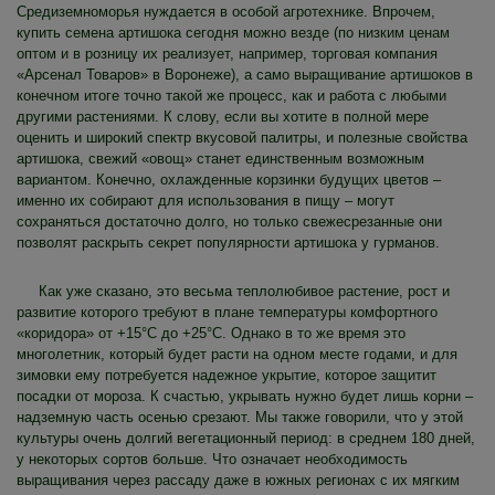
Средиземноморья нуждается в особой агротехнике. Впрочем,
купить семена артишока сегодня можно везде (по низким ценам
оптом и в розницу их реализует, например, торговая компания
«Арсенал Товаров» в Воронеже), а само выращивание артишоков в
конечном итоге точно такой же процесс, как и работа с любыми
другими растениями. К слову, если вы хотите в полной мере
оценить и широкий спектр вкусовой палитры, и полезные свойства
артишока, свежий «овощ» станет единственным возможным
вариантом. Конечно, охлажденные корзинки будущих цветов –
именно их собирают для использования в пищу – могут
сохраняться достаточно долго, но только свежесрезанные они
позволят раскрыть секрет популярности артишока у гурманов.
Как уже сказано, это весьма теплолюбивое растение, рост и
развитие которого требуют в плане температуры комфортного
«коридора» от +15°C до +25°C. Однако в то же время это
многолетник, который будет расти на одном месте годами, и для
зимовки ему потребуется надежное укрытие, которое защитит
посадки от мороза. К счастью, укрывать нужно будет лишь корни –
надземную часть осенью срезают. Мы также говорили, что у этой
культуры очень долгий вегетационный период: в среднем 180 дней,
у некоторых сортов больше. Что означает необходимость
выращивания через рассаду даже в южных регионах с их мягким