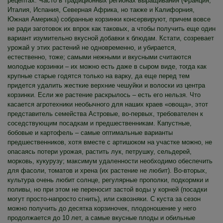
рецептах. Часто в традиционных регионах выращивания (Франция,
Италия, Испания, Северная Африка, но также и Калифорния,
Южная Америка) собранные корзинки консервируют, причем вовсе
не ради заготовок их впрок как таковых, а чтобы получить еще один
вариант изумительно вкусной добавки к блюдам. Кстати, созревает
урожай у этих растений не одновременно, и убирается,
естественно, тоже; самыми нежными и вкусными считаются
молодые корзинки – их можно есть даже в сыром виде, тогда как
крупные старые годятся только на варку, да еще перед тем
придется удалить жесткие верхние чешуйки и волоски из центра
корзинки. Если же растение раскрылось – есть его нельзя. Что
касается агротехники необычного для наших краев «овоща», этот
представитель семейства Астровые, во-первых, требователен к
соседствующим посадкам и предшественникам. Капустные,
бобовые и картофель – самые оптимальные варианты
предшественников, хотя вместе с артишоком на участке можно, не
опасаясь потери урожая, растить лук, петрушку, сельдерей,
морковь, кукурузу; максимум удаленности необходимо обеспечить
для фасоли, томатов и хрена (их растение не любит). Во-вторых,
культура очень любит солнце, регулярные прополки, подкормки и
поливы, но при этом не переносит застой воды у корней (посадки
могут просто-напросто сгнить), или сквозняки. С куста за сезон
можно получить до десятка корзиночек, плодоношение у него
продолжается до 10 лет, а самые вкусные плоды и обильные