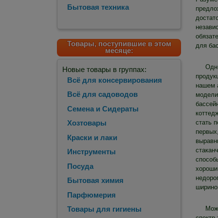
Бытовая техника
предло
достат
незави
обязат
Товары, поступившие в этом
для ба
месяце:
Одн
Новые товары в группах:
продукц
Всё для консервирования
нашем 
Всё для садоводов
модели
бассей
Семена и Сидераты
коттед
стать 
Хозтовары
первых
Краски и лаки
выравн
стакан
Инструменты
способ
Посуда
хороши
недоро
Бытовая химия
шириной
Парфюмерия
Мож
Товары для гигиены
спектр