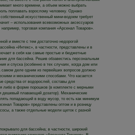
нимает много времени, а объем можно выбрать
воль поплавать взрослому человеку. Однако
, собственный искусственный мини-водоем требует
значит – использования всевозможных аксессуаров
, например, торговая компания «Арсенал Товаров».
ной и вместе с тем достаточно недорогой
бассейна «Интекс», в частности, представлены и в
лючает в себя как самые простые и бюджетные
вание для бассейна. Решив обзавестись персональным
я и спуска (особенно в тех случаях, когда дом или
а самом деле одним из первейших вопросов должно
ескими и механическими способами. Что касается
е средства от водорослей, составы для
ся либо в форме порошков (в комплекте с мерными
й и дешевый плавающий дозатор). Механические
алять попадающий в воду мусор, то есть как минимум
рсенал Товаров» представлены оптом и в розницу
есосы, а также отдельные модели щеток с разной
 покрывало для бассейна; в частности, широкий
ается вниманию клиентов «Арсенала Товаров». В