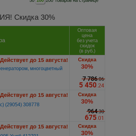
50
100
200
товаров на странице
ЦИЯ! Скидка 30%
Оптовая
цена
ра
без учета
скидок
(в руб.)
Скидка
Действует до 15 августа!
30%
огенератором, многоцветный
7 786
.06
5 450
.24
Скидка
Действует до 15 августа!
30%
с) (29054) 308778
964
.30
675
.01
Скидка
Действует до 15 августа!
30%