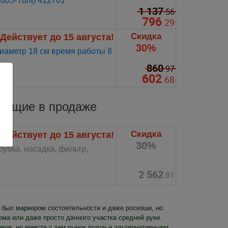
9005-Yunt) 412701
1 137
.56
796
.29
Скидка
Действует до 15 августа!
30%
иаметр 18 см время работы 8
860
.97
602
.68
вующие в продаже
Скидка
Действует до 15 августа!
30%
рубка, насадка, фильтр,
2 562
.81
 был маркером состоятельности и даже роскоши, но
ома или даже просто дачного участка средней руки.
вое, но вместе с тем рынок полон и альтернативными