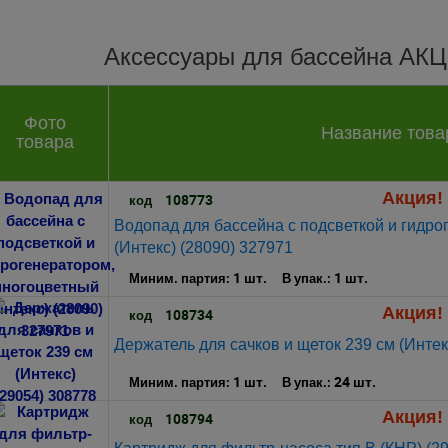
Аксессуары для бассейна АК
Фото
Название това
товара
Акция! 
108773
код
Водопад для бассейна с подсветкой и гидр
(Интекс) (28090) 327971
1 шт.
1 шт.
Миним. партия:
В упак.:
Акция! 
108734
код
Держатель для сачков и щеток 239 см (Интек
1 шт.
24 шт.
Миним. партия:
В упак.:
Акция! 
108794
код