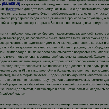
жениями в виде каркасных либо надувных конструкций. Их монтаж не за
очный не только для детского «лягушатника», но и для возможности вдо
симо от того, какая модель будет приобретена для установки на участке
ельного регулярного ухода и обслуживания в процессе эксплуатации, а 
ссейна, широкий спектр которых в Воронеже по низким ценам предлагает
им из наиболее популярных брендов, зарекомендовавших себя качествен
ией такого рода, на российском рынке является Intex. Аксессуары для 
ассортименте, это надежные и долговечные изделия, спектр которых вк
, так и более дорогое, но вместе с тем и более «продвинутое» оборудо
ном, землевладельцы чаще всего озабочиваются вопросами его наполнени
ж не имеют подключения к центральной системе канализации). Однако н
поддержание чистоты воды в чаше, которое может обеспечиваться химич
, то сюда входят всевозможные препараты для дезинфекции воды, разны
ивания уровня PH, и так далее. Они в большинстве случаев производят
чиками), либо в форме таблеток (и здесь уже понадобится качественны
ы – это все то, что позволяет вручную или в автоматическом режиме уд
й набор для чистки бассейнов (например, в нашей торговой компании «А
гие наборы для чистки, включающие в себя щетки, сачки и насадки-пыл
 рабочей части).
но, впрочем, пойти иным путем, и если размер чаши позволяет – купить
 таких чехлов и крышек для каркасных и надувных конструкций предлаг