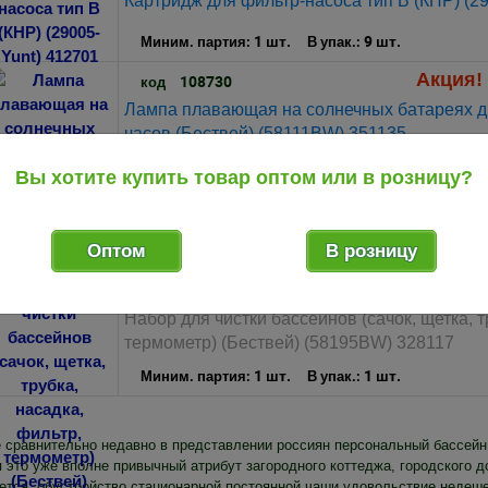
Картридж для фильтр-насоса тип B (КНР) (2
1 шт.
9 шт.
Миним. партия:
В упак.:
Акция! 
108730
код
Лампа плавающая на солнечных батареях д
часов (Бествей) (58111BW) 351135
1 шт.
24 шт.
Миним. партия:
В упак.:
Вы хотите купить товар оптом или в розницу?
Товары, временно отсутст
Оптом
В розницу
Акция! 
108774
код
Набор для чистки бассейнов (сачок, щетка, т
термометр) (Бествей) (58195BW) 328117
1 шт.
1 шт.
Миним. партия:
В упак.:
 сравнительно недавно в представлении россиян персональный бассейн
 это уже вполне привычный атрибут загородного коттеджа, городского д
ется, обустройство стационарной постоянной чаши удовольствие недеше