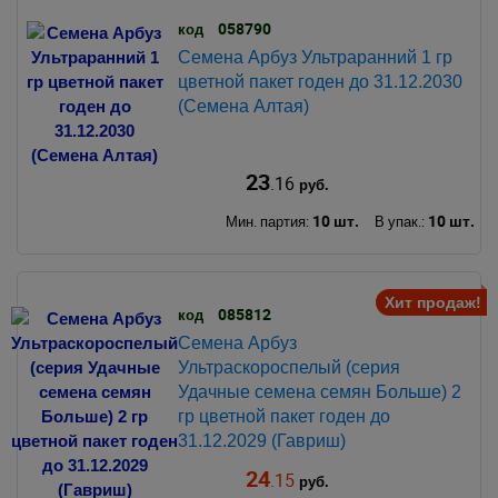
058790
код
Семена Арбуз Ультраранний 1 гр
цветной пакет годен до 31.12.2030
(Семена Алтая)
23
.16
руб.
10 шт.
10 шт.
Мин. партия:
В упак.:
Хит продаж!
085812
код
Семена Арбуз
Ультраскороспелый (серия
Удачные семена семян Больше) 2
гр цветной пакет годен до
31.12.2029 (Гавриш)
24
.15
руб.