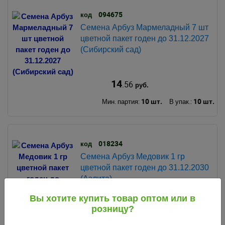
094675
код
Семена Арбуз Мармеладный 7 шт
цветной пакет годен до 31.12.2027
(Сибирский сад)
14
.56
руб.
10 шт.
10 шт.
Мин. партия:
В упак.:
018234
код
Семена Арбуз Медовик 1 гр
цветной пакет годен до 31.12.2030
(Аэлита)
Вы хотите купить товар оптом или в
розницу?
20
.00
руб.