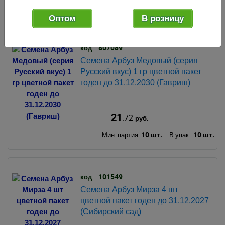
10 шт.
10 шт.
Мин. партия:
В упак.:
Оптом
В розницу
807089
код
Семена Арбуз Медовый (серия
Русский вкус) 1 гр цветной пакет
годен до 31.12.2030 (Гавриш)
21
.72
руб.
10 шт.
10 шт.
Мин. партия:
В упак.:
101549
код
Семена Арбуз Мирза 4 шт
цветной пакет годен до 31.12.2027
(Сибирский сад)