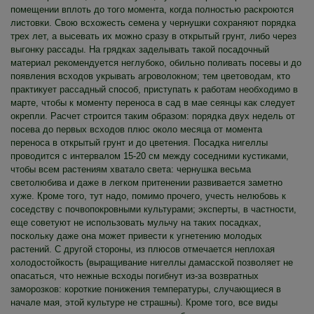
помещении вплоть до того момента, когда полностью раскроются
листовки. Свою всхожесть семена у чернушки сохраняют порядка
трех лет, а высевать их можно сразу в открытый грунт, либо через
выгонку рассады. На грядках заделывать такой посадочный
материал рекомендуется неглубоко, обильно поливать посевы и до
появления всходов укрывать агроволокном; тем цветоводам, кто
практикует рассадный способ, приступать к работам необходимо в
марте, чтобы к моменту переноса в сад в мае сеянцы как следует
окрепли. Расчет строится таким образом: порядка двух недель от
посева до первых всходов плюс около месяца от момента
переноса в открытый грунт и до цветения. Посадка нигеллы
проводится с интервалом 15-20 см между соседними кустиками,
чтобы всем растениям хватало света: чернушка весьма
светолюбива и даже в легком притенении развивается заметно
хуже. Кроме того, тут надо, помимо прочего, учесть нелюбовь к
соседству с почвопокровными культурами; эксперты, в частности,
еще советуют не использовать мульчу на таких посадках,
поскольку даже она может привести к угнетению молодых
растений. С другой стороны, из плюсов отмечается неплохая
холодостойкость (выращивание нигеллы дамасской позволяет не
опасаться, что нежные всходы погибнут из-за возвратных
заморозков: короткие понижения температуры, случающиеся в
начале мая, этой культуре не страшны). Кроме того, все виды