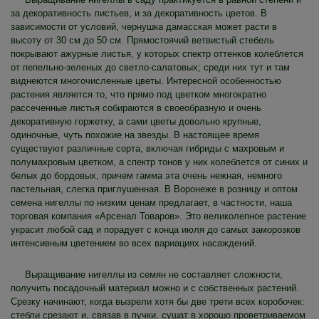
за декоративность листьев, и за декоративность цветов. В
зависимости от условий, чернушка дамасская может расти в
высоту от 30 см до 50 см. Прямостоячий ветвистый стебель
покрывают ажурные листья, у которых спектр оттенков колеблется
от пепельно-зеленых до светло-салатовых; среди них тут и там
виднеются многочисленные цветы. Интересной особенностью
растения является то, что прямо под цветком многократно
рассеченные листья собираются в своеобразную и очень
декоративную горжетку, а сами цветы довольно крупные,
одиночные, чуть похожие на звезды. В настоящее время
существуют различные сорта, включая гибриды с махровым и
полумахровым цветком, а спектр тонов у них колеблется от синих и
белых до бордовых, причем гамма эта очень нежная, немного
пастельная, слегка приглушенная. В Воронеже в розницу и оптом
семена нигеллы по низким ценам предлагает, в частности, наша
торговая компания «Арсенал Товаров». Это великолепное растение
украсит любой сад и порадует с конца июля до самых заморозков
интенсивным цветением во всех вариациях насаждений.
Выращивание нигеллы из семян не составляет сложности,
получить посадочный материал можно и с собственных растений.
Срезку начинают, когда вызрели хотя бы две трети всех коробочек:
стебли срезают и, связав в пучки, сушат в хорошо проветриваемом