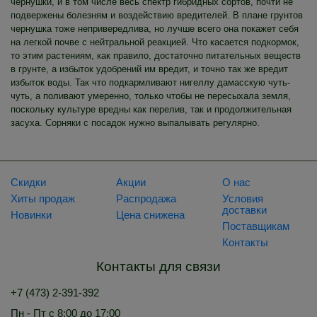
чернушки, и в том числе весь спектр гибридных сортов, почти не
подвержены болезням и воздействию вредителей. В плане грунтов
чернушка тоже непривередлива, но лучше всего она покажет себя
на легкой почве с нейтральной реакцией. Что касается подкормок,
то этим растениям, как правило, достаточно питательных веществ
в грунте, а избыток удобрений им вредит, и точно так же вредит
избыток воды. Так что подкармливают нигеллу дамасскую чуть-
чуть, а поливают умеренно, только чтобы не пересыхала земля,
поскольку культуре вредны как перелив, так и продолжительная
засуха. Сорняки с посадок нужно выпалывать регулярно.
Скидки
Акции
О нас
Хиты продаж
Распродажа
Условия
доставки
Новинки
Цена снижена
Поставщикам
Контакты
Контакты для связи
+7 (473) 2-391-392
Пн - Пт с 8:00 до 17:00