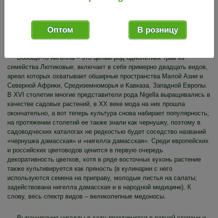
10 шт.
10 шт.
Мин. партия:
В упак.:
Оптом
В розницу
Вообще-то нигелла – это целый род однолетних трав из
семейства Лютиковые, включает в себя примерно двадцать видов,
ареал которых охватывает обширные пространства Малой Азии и
Северной Африки, Средиземноморья и Кавказа, Западной Европы.
В XVI столетии многие представители рода Nigella выращивались в
качестве садовых растений, в XX веке мода на них прошла
окончательно, а вот теперь культура снова набирает популярность;
на протяжении столетий ее также знали как чернушку, поэтому в
садоводческих каталогах не редкостью будет соседство названий
«чернушка дамасская» и «нигелла дамасская». Среди европейских
и российских цветоводов ценится в первую очередь
декоративность цветков, хотя в ряде восточных кухонь растение
также культивируется как пряность (в кулинарии с него
используются семена на приправу, молодые листья на салаты;
задействована нигелла дамасская и в народной медицине). К
слову, весь спектр видов – великолепные медоносы.
Выращивание нигеллы в саду практикуется в равной степени и