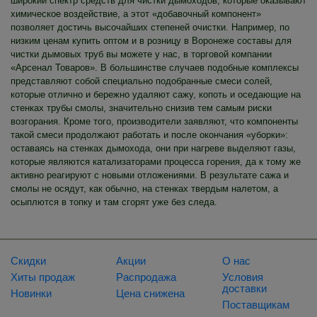
широкий спектр средств для чистки дымоходов, которые оказывают
химическое воздействие, а этот «добавочный компонент»
позволяет достичь высочайших степеней очистки. Например, по
низким ценам купить оптом и в розницу в Воронеже составы для
чистки дымовых труб вы можете у нас, в торговой компании
«Арсенал Товаров». В большинстве случаев подобные комплексы
представляют собой специально подобранные смеси солей,
которые отлично и бережно удаляют сажу, копоть и оседающие на
стенках трубы смолы, значительно снизив тем самым риски
возгорания. Кроме того, производители заявляют, что компоненты
такой смеси продолжают работать и после окончания «уборки»:
оставаясь на стенках дымохода, они при нагреве выделяют газы,
которые являются катализаторами процесса горения, да к тому же
активно реагируют с новыми отложениями. В результате сажа и
смолы не осядут, как обычно, на стенках твердым налетом, а
осыплются в топку и там сгорят уже без следа.
Скидки
Акции
О нас
Хиты продаж
Распродажа
Условия
доставки
Новинки
Цена снижена
Поставщикам