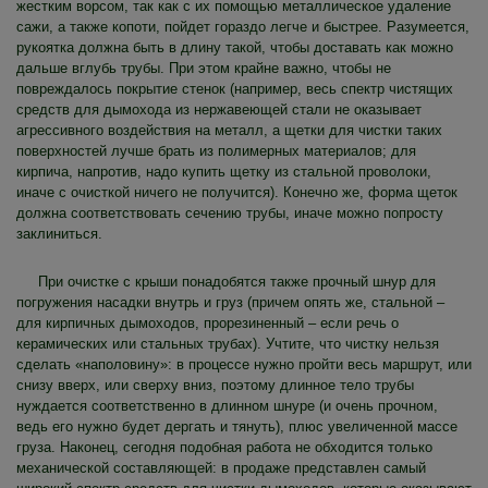
жестким ворсом, так как с их помощью металлическое удаление
сажи, а также копоти, пойдет гораздо легче и быстрее. Разумеется,
рукоятка должна быть в длину такой, чтобы доставать как можно
дальше вглубь трубы. При этом крайне важно, чтобы не
повреждалось покрытие стенок (например, весь спектр чистящих
средств для дымохода из нержавеющей стали не оказывает
агрессивного воздействия на металл, а щетки для чистки таких
поверхностей лучше брать из полимерных материалов; для
кирпича, напротив, надо купить щетку из стальной проволоки,
иначе с очисткой ничего не получится). Конечно же, форма щеток
должна соответствовать сечению трубы, иначе можно попросту
заклиниться.
При очистке с крыши понадобятся также прочный шнур для
погружения насадки внутрь и груз (причем опять же, стальной –
для кирпичных дымоходов, прорезиненный – если речь о
керамических или стальных трубах). Учтите, что чистку нельзя
сделать «наполовину»: в процессе нужно пройти весь маршрут, или
снизу вверх, или сверху вниз, поэтому длинное тело трубы
нуждается соответственно в длинном шнуре (и очень прочном,
ведь его нужно будет дергать и тянуть), плюс увеличенной массе
груза. Наконец, сегодня подобная работа не обходится только
механической составляющей: в продаже представлен самый