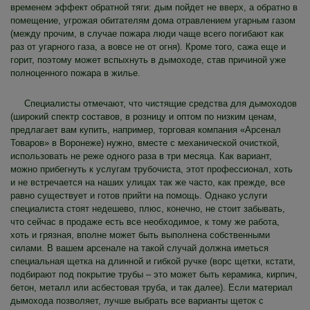
временем эффект обратной тяги: дым пойдет не вверх, а обратно в
помещение, угрожая обитателям дома отравлением угарным газом
(между прочим, в случае пожара люди чаще всего погибают как
раз от угарного газа, а вовсе не от огня). Кроме того, сажа еще и
горит, поэтому может вспыхнуть в дымоходе, став причиной уже
полноценного пожара в жилье.
Специалисты отмечают, что чистящие средства для дымоходов
(широкий спектр составов, в розницу и оптом по низким ценам,
предлагает вам купить, например, торговая компания «Арсенал
Товаров» в Воронеже) нужно, вместе с механической очисткой,
использовать не реже одного раза в три месяца. Как вариант,
можно прибегнуть к услугам трубочиста, этот профессионал, хоть
и не встречается на наших улицах так же часто, как прежде, все
равно существует и готов прийти на помощь. Однако услуги
специалиста стоят недешево, плюс, конечно, не стоит забывать,
что сейчас в продаже есть все необходимое, к тому же работа,
хоть и грязная, вполне может быть выполнена собственными
силами. В вашем арсенале на такой случай должна иметься
специальная щетка на длинной и гибкой ручке (ворс щетки, кстати,
подбирают под покрытие трубы – это может быть керамика, кирпич,
бетон, металл или асбестовая труба, и так далее). Если материал
дымохода позволяет, лучше выбрать все варианты щеток с