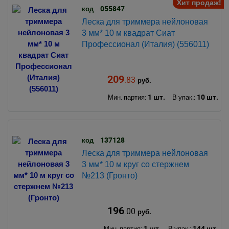
Хит продаж!
055847
код
Леска для триммера нейлоновая
3 мм* 10 м квадрат Сиат
Профессионал (Италия) (556011)
209
.83
руб.
1 шт.
10 шт.
Мин. партия:
В упак.:
137128
код
Леска для триммера нейлоновая
3 мм* 10 м круг со стержнем
№213 (Гронто)
196
.00
руб.
1 шт.
144 шт.
Мин. партия:
В упак.: