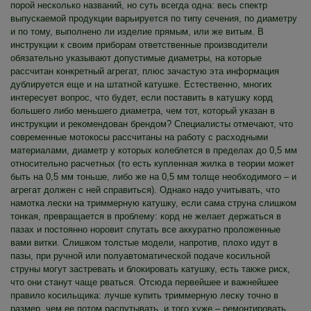
порой несколько названий, но суть всегда одна: весь спектр
выпускаемой продукции варьируется по типу сечения, по диаметру
и по тому, выполнено ли изделие прямым, или же витым. В
инструкции к своим приборам ответственные производители
обязательно указывают допустимые диаметры, на которые
рассчитан конкретный агрегат, плюс зачастую эта информация
дублируется еще и на штатной катушке. Естественно, многих
интересует вопрос, что будет, если поставить в катушку корд
большего либо меньшего диаметра, чем тот, который указан в
инструкции и рекомендован брендом? Специалисты отмечают, что
современные мотокосы рассчитаны на работу с расходными
материалами, диаметр у которых колеблется в пределах до 0,5 мм
относительно расчетных (то есть купленная жилка в теории может
быть на 0,5 мм тоньше, либо же на 0,5 мм толще необходимого – и
агрегат должен с ней справиться). Однако надо учитывать, что
намотка лески на триммерную катушку, если сама струна слишком
тонкая, превращается в проблему: корд не желает держаться в
пазах и постоянно норовит спутать все аккуратно проложенные
вами витки. Слишком толстые модели, напротив, плохо идут в
пазы, при ручной или полуавтоматической подаче косильной
струны могут застревать и блокировать катушку, есть также риск,
что они станут чаще рваться. Отсюда первейшее и важнейшее
правило косильщика: лучше купить триммерную леску точно в
размер, чем ее потом распутывать, и того хуже – ремонтировать