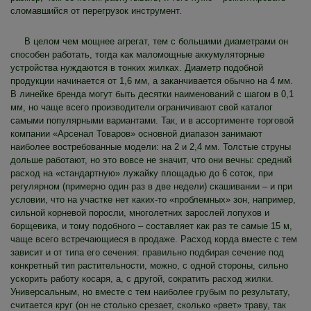
сломавшийся от перегрузок инструмент.
В целом чем мощнее агрегат, тем с большими диаметрами он
способен работать, тогда как маломощные аккумуляторные
устройства нуждаются в тонких жилках. Диаметр подобной
продукции начинается от 1,6 мм, а заканчивается обычно на 4 мм.
В линейке бренда могут быть десятки наименований с шагом в 0,1
мм, но чаще всего производители ограничивают свой каталог
самыми популярными вариантами. Так, и в ассортименте торговой
компании «Арсенал Товаров» основной диапазон занимают
наиболее востребованные модели: на 2 и 2,4 мм. Толстые струны
дольше работают, но это вовсе не значит, что они вечны: средний
расход на «стандартную» лужайку площадью до 6 соток, при
регулярном (примерно один раз в две недели) скашивании – и при
условии, что на участке нет каких-то «проблемных» зон, например,
сильной корневой поросли, многолетних зарослей лопухов и
борщевика, и тому подобного – составляет как раз те самые 15 м,
чаще всего встречающиеся в продаже. Расход корда вместе с тем
зависит и от типа его сечения: правильно подбирая сечение под
конкретный тип растительности, можно, с одной стороны, сильно
ускорить работу косаря, а, с другой, сократить расход жилки.
Универсальным, но вместе с тем наиболее грубым по результату,
считается круг (он не столько срезает, сколько «рвет» траву, так