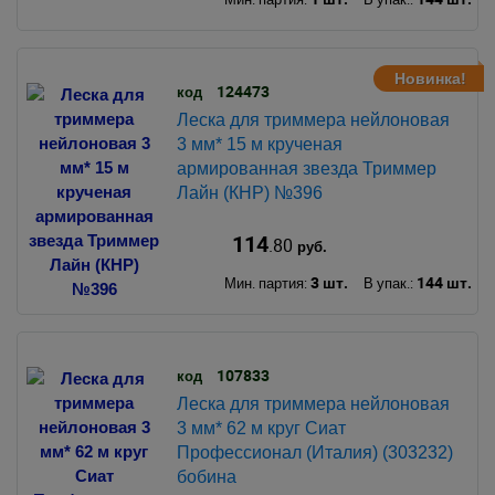
Новинка!
124473
код
Леска для триммера нейлоновая
3 мм* 15 м крученая
армированная звезда Триммер
Лайн (КНР) №396
114
.80
руб.
3 шт.
144 шт.
Мин. партия:
В упак.:
107833
код
Леска для триммера нейлоновая
3 мм* 62 м круг Сиат
Профессионал (Италия) (303232)
бобина