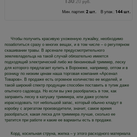
130
.20
руб.
2 шт.
144 шт.
Мин. партия:
В упак.:
Чтобы получить красивую ухоженную лужайку, необходимо
позаботиться сразу о многих вещах, и в том числе – о регулярном
скашивании травы. В арсенале предусмотрительного
землевладельца на такой случай обязательно имеется
подходящий электрический либо же бензиновый триммер, леску
для которого предлагает купить в Воронеже, например, оптом и в
розницу по низким ценам наша торговая компания «Арсенал
Товаров». В продаже есть огромное количество ее моделей, и
такой широкий спектр продукции способен поставить в тупик даже
опытного садовода. Но если вы уже разобрались в том, как
заправить леску в катушку триммера, или даже успели
израсходовать тот небольшой запас, который обычно кладут в
коробку с агрегатом производители, значит, самое время
разобраться, какая леска для триммера лучше, сколько ее
тратится при работе и какие ее варианты есть в продаже.
Корд, косильная струна, жилка – у этого расходного материала