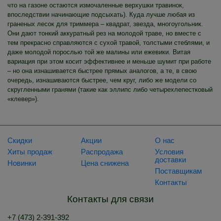
что на газоне остаются измочаленные верхушки травинок,
впоследствии начинающие подсыхать). Куда лучше любая из
граненых лесок для триммера – квадрат, звезда, многоугольник.
Они дают тонкий аккуратный рез на молодой траве, но вместе с
тем прекрасно справляются с сухой травой, толстыми стеблями, и
даже молодой порослью той же малины или ежевики. Витая
вариация при этом косит эффективнее и меньше шумит при работе
– но она изнашивается быстрее прямых аналогов, а те, в свою
очередь, изнашиваются быстрее, чем круг, либо же модели со
скругленными гранями (такие как эллипс либо четырехлепестковый
«клевер»).
Скидки
Акции
О нас
Хиты продаж
Распродажа
Условия
доставки
Новинки
Цена снижена
Поставщикам
Контакты
Контакты для связи
+7 (473) 2-391-392