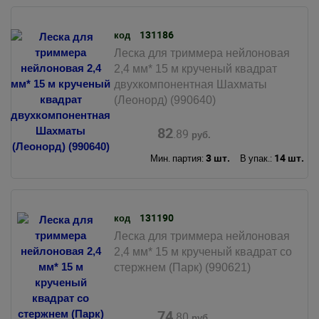
131186
код
Леска для триммера нейлоновая
2,4 мм* 15 м крученый квадрат
двухкомпонентная Шахматы
(Леонорд) (990640)
82
.89
руб.
3 шт.
14 шт.
Мин. партия:
В упак.:
131190
код
Леска для триммера нейлоновая
2,4 мм* 15 м крученый квадрат со
стержнем (Парк) (990621)
74
.80
руб.