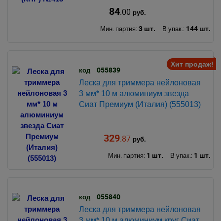
84
.00
руб.
3 шт.
144 шт.
Мин. партия:
В упак.:
Хит продаж!
055839
код
Леска для триммера нейлоновая
3 мм* 10 м алюминиум звезда
Сиат Премиум (Италия) (555013)
329
.87
руб.
1 шт.
1 шт.
Мин. партия:
В упак.:
055840
код
Леска для триммера нейлоновая
3 мм* 10 м алюминиум круг Сиат