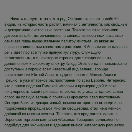
Начать следует с того, что род Ocimum включает в себя 69
видов, из которых часть растят, начиная с античности, как овощные
и декоративно-лиственные растения. Так что понятие «базилик
декоративный», встречающееся в специализированных каталогах,
означает лишь выразительную палитру листьев, но никак не
связано с пищевыми качествами растения. В большинстве случаев
речь идет про все ту же пряную культуру, служащую
великолепным, а в некоторых странах даже традиционным,
дополнением к широкому спектру блюд. Этот, сегодня повсеместно
доступный и хорошо всем известный вид зелени, вообще
происходит из Южной Азии, оттуда он попал в Малую Азию и
Грецию, а уже от греков распространен по всей Европе. Интересно,
что с эпохи падения Римской империи и примерно до XV века
популярность такой приправы то росла, то угасала, однако затем
спрос на пряную зелень с приятным ароматом стал постоянным.
Сегодня базилик декоративный, семена которого на огороде и на
подоконнике проращивают многие овощеводы, стал неизменной
добавкой ко многим кухням. Те сорта, что предлагает купить в
Воронеже торговая компания «Арсенал Товаров», великолепно
подойдут для кулинарии и вдобавок имеют интересную расцветку.