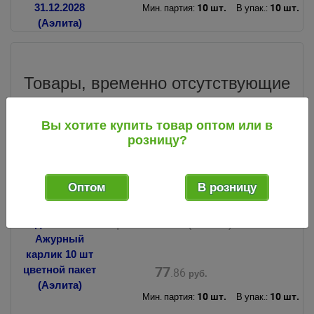
10 шт.
10 шт.
Мин. партия:
В упак.:
Товары, временно отсутствующие
в продаже
Вы хотите купить товар оптом или в
розницу?
133025
код
Оптом
В розницу
Семена Базилик декоративный
однолетник Ажурный карлик 10 шт
цветной пакет (Аэлита)
77
.86
руб.
10 шт.
10 шт.
Мин. партия:
В упак.: