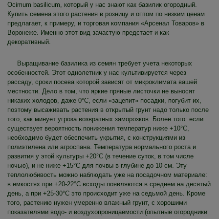
Ocimum basilicum, который у нас знают как базилик огородный.
Купить семена этого растения в розницу и оптом по низким ценам
предлагает, к примеру, и торговая компания «Арсенал Товаров» в
Воронеже. Именно этот вид зачастую предстает и как
декоративный.
Выращивание базилика из семян требует учета некоторых
особенностей. Этот однолетник у нас культивируется через
рассаду, сроки посева которой зависят от микроклимата вашей
местности. Дело в том, что яркие пряные листочки не выносят
никаких холодов, даже 0°C, если «зацепит» посадки, погубит их,
поэтому высаживать растения в открытый грунт надо только после
того, как минует угроза возвратных заморозков. Более того: если
существует вероятность понижения температур ниже +10°C,
необходимо будет обеспечить укрытия, с конструкциями из
полиэтилена или агроспана. Температура нормального роста и
развития у этой культуры +20°C (в течение суток, в том числе
ночью), и не ниже +15°C для почвы в глубине до 10 см. Эту
теплолюбивость можно наблюдать уже на посадочном материале:
в емкостях при +20-22°C всходы появляются в среднем на десятый
день, а при +25-30°C это происходит уже на седьмой день. Кроме
того, растению нужен умеренно влажный грунт, с хорошими
показателями водо- и воздухопроницаемости (опытные огородники