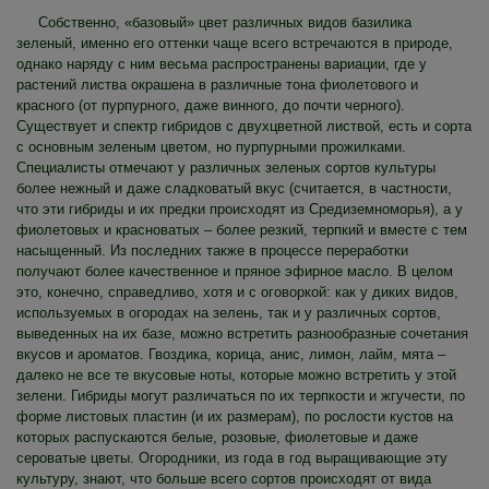
Собственно, «базовый» цвет различных видов базилика
зеленый, именно его оттенки чаще всего встречаются в природе,
однако наряду с ним весьма распространены вариации, где у
растений листва окрашена в различные тона фиолетового и
красного (от пурпурного, даже винного, до почти черного).
Существует и спектр гибридов с двухцветной листвой, есть и сорта
с основным зеленым цветом, но пурпурными прожилками.
Специалисты отмечают у различных зеленых сортов культуры
более нежный и даже сладковатый вкус (считается, в частности,
что эти гибриды и их предки происходят из Средиземноморья), а у
фиолетовых и красноватых – более резкий, терпкий и вместе с тем
насыщенный. Из последних также в процессе переработки
получают более качественное и пряное эфирное масло. В целом
это, конечно, справедливо, хотя и с оговоркой: как у диких видов,
используемых в огородах на зелень, так и у различных сортов,
выведенных на их базе, можно встретить разнообразные сочетания
вкусов и ароматов. Гвоздика, корица, анис, лимон, лайм, мята –
далеко не все те вкусовые ноты, которые можно встретить у этой
зелени. Гибриды могут различаться по их терпкости и жгучести, по
форме листовых пластин (и их размерам), по рослости кустов на
которых распускаются белые, розовые, фиолетовые и даже
сероватые цветы. Огородники, из года в год выращивающие эту
культуру, знают, что больше всего сортов происходят от вида