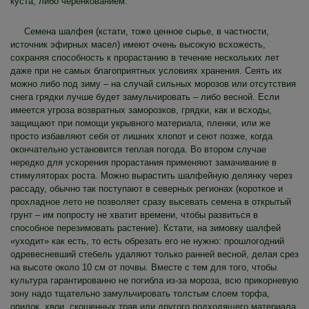
куста, либо черенкованием.
Семена шалфея (кстати, тоже ценное сырье, в частности,
источник эфирных масел) имеют очень высокую всхожесть,
сохраняя способность к прорастанию в течение нескольких лет
даже при не самых благоприятных условиях хранения. Сеять их
можно либо под зиму – на случай сильных морозов или отсутствия
снега грядки лучше будет замульчировать – либо весной. Если
имеется угроза возвратных заморозков, грядки, как и всходы,
защищают при помощи укрывного материала, пленки, или же
просто избавляют себя от лишних хлопот и сеют позже, когда
окончательно установится теплая погода. Во втором случае
нередко для ускорения прорастания применяют замачивание в
стимуляторах роста. Можно вырастить шалфейную делянку через
рассаду, обычно так поступают в северных регионах (короткое и
прохладное лето не позволяет сразу высевать семена в открытый
грунт – им попросту не хватит времени, чтобы развиться в
способное перезимовать растение). Кстати, на зимовку шалфей
«уходит» как есть, то есть обрезать его не нужно: прошлогодний
одревесневший стебель удаляют только ранней весной, делая срез
на высоте около 10 см от почвы. Вместе с тем для того, чтобы
культура гарантированно не погибла из-за мороза, всю прикорневую
зону надо тщательно замульчировать толстым слоем торфа,
опилок, хвои, скошенных трав или другого подходящего материала.