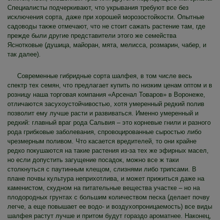
Специалисты подчеркивают, что укрывания требуют все без
исключения сорта, даже при хорошей морозостойкости. Опытные
садоводы также отмечают, что не стоит сажать растение там, где
прежде были другие представители этого же семейства
Яснотковые (душица, майоран, мята, мелисса, розмарин, чабер, и
так далее).
Современные гибридные сорта шалфея, в том числе весь
спектр тех семян, что предлагает купить по низким ценам оптом и в
розницу наша торговая компания «Арсенал Товаров» в Воронеже,
отличаются засухоустойчивостью, хотя умеренный редкий полив
позволит ему лучше расти и развиваться. Именно умеренный и
редкий: главный враг рода Сальвия – это корневые гнили и разного
рода грибковые заболевания, спровоцированные сыростью либо
чрезмерным поливом. Что касается вредителей, то они крайне
редко покушаются на такие растения из-за тех же эфирных масел,
но если допустить загущение посадок, можно все ж таки
столкнуться с паутинным клещом, слизнями либо трипсами. В
плане почвы культура неприхотлива, и может прижиться даже на
каменистом, скудном на питательные вещества участке – но на
плодородных грунтах с большим количеством песка (делает почву
легче, а еще повышает ее водо- и воздухопроницаемость) все виды
шалфея растут лучше и притом будут гораздо ароматнее. Наконец,