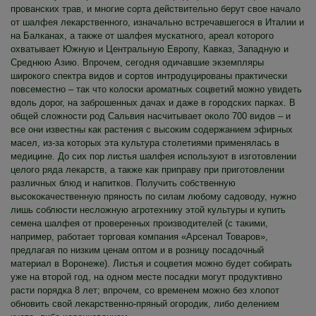
прованских трав, и многие сорта действительно берут свое начало
от шалфея лекарственного, изначально встречавшегося в Италии и
на Балканах, а также от шалфея мускатного, ареал которого
охватывает Южную и Центральную Европу, Кавказ, Западную и
Среднюю Азию. Впрочем, сегодня одичавшие экземпляры
широкого спектра видов и сортов интродуцированы практически
повсеместно – так что колоски ароматных соцветий можно увидеть
вдоль дорог, на заброшенных дачах и даже в городских парках. В
общей сложности род Сальвия насчитывает около 700 видов – и
все они известны как растения с высоким содержанием эфирных
масел, из-за которых эта культура столетиями применялась в
медицине. До сих пор листья шалфея используют в изготовлении
целого ряда лекарств, а также как приправу при приготовлении
различных блюд и напитков. Получить собственную
высококачественную пряность по силам любому садоводу, нужно
лишь соблюсти несложную агротехнику этой культуры и купить
семена шалфея от проверенных производителей (с такими,
например, работает торговая компания «Арсенал Товаров»,
предлагая по низким ценам оптом и в розницу посадочный
материал в Воронеже). Листья и соцветия можно будет собирать
уже на второй год, на одном месте посадки могут продуктивно
расти порядка 8 лет; впрочем, со временем можно без хлопот
обновить свой лекарственно-пряный огородик, либо делением