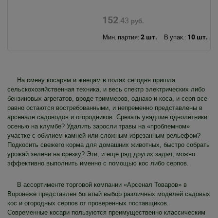
152
.43
руб.
2 шт.
10 шт.
Мин. партия:
В упак.:
На смену косарям и жнецам в полях сегодня пришла
сельскохозяйственная техника, и весь спектр электрических либо
бензиновых агрегатов, вроде триммеров, однако и коса, и серп все
равно остаются востребованными, и непременно представлены в
арсенале садоводов и огородников. Срезать увядшие однолетники
осенью на клумбе? Удалить заросли травы на «проблемном»
участке с обилием камней или сложным изрезанным рельефом?
Подкосить свежего корма для домашних животных, быстро собрать
урожай зелени на срезку? Эти, и еще ряд других задач, можно
эффективно выполнить именно с помощью кос либо серпов.
В ассортименте торговой компании «Арсенал Товаров» в
Воронеже представлен богатый выбор различных моделей садовых
кос и огородных серпов от проверенных поставщиков.
Современные косари пользуются преимущественно классическим