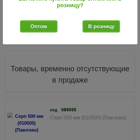
розницу?
119
.00
Оптом
В розницу
руб.
2 шт.
10 шт.
Мин. партия:
В упак.:
Товары, временно отсутствующие
в продаже
085055
код
Серп 500 мм (010505) (Павлово)