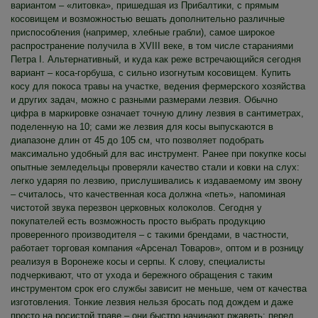
вариантом – «литовка», пришедшая из Прибалтики, с прямым
косовищем и возможностью вешать дополнительно различные
приспособления (например, хлебные грабли), самое широкое
распространение получила в XVIII веке, в том числе стараниями
Петра I. Альтернативный, и куда как реже встречающийся сегодня
вариант – коса-горбуша, с сильно изогнутым косовищем. Купить
косу для покоса травы на участке, ведения фермерского хозяйства
и других задач, можно с разными размерами лезвия. Обычно
цифра в маркировке означает точную длину лезвия в сантиметрах,
поделенную на 10; сами же лезвия для косы выпускаются в
диапазоне длин от 45 до 105 см, что позволяет подобрать
максимально удобный для вас инструмент. Ранее при покупке косы
опытные земледельцы проверяли качество стали и ковки на слух:
легко ударяя по лезвию, прислушивались к издаваемому им звону
– считалось, что качественная коса должна «петь», напоминая
чистотой звука перезвон церковных колоколов. Сегодня у
покупателей есть возможность просто выбрать продукцию
проверенного производителя – с такими брендами, в частности,
работает торговая компания «Арсенал Товаров», оптом и в розницу
реализуя в Воронеже косы и серпы. К слову, специалисты
подчеркивают, что от ухода и бережного обращения с таким
инструментом срок его службы зависит не меньше, чем от качества
изготовления. Тонкие лезвия нельзя бросать под дождем и даже
просто на росистой траве – они быстро начинают ржаветь; перед