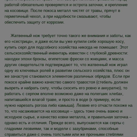
работой обязательно проверяется и острота заточки, и крепление
на косовище. После покоса металл чистят от травы, прячут в
герметичный чехол, а при надобности смазывают, чтобы
обеспечить защиту от коррозии.
Жатвенный нож требует точно такого же внимания и заботы, как
его «сестрица», и даже если вы уже купили себе хорошую косу,
купить серп для подсобного хозяйства никогда не помешает. Этот
сельскохозяйственный инвентарь известен с глубокой древности:
находки эпохи бронзы, египетские фрески со жнецами, и масса
других свидетельств подтверждают то, что жатвенный нож играл
одну из ключевых ролей в развитии сельского хозяйства, плюс он
же зачастую становился элементом различных обрядов. Если при
покосе крайне важно качество самого травостоя (стебель должен
вызреть и набрать силу, чтобы скосить его ровно и аккуратно), то
работать с серпом вполне возможно даже на полегших хлебах,
напитавшейся влагой траве, и просто в воде (к примеру, если
нужно нарезать рогоза либо камыша). Лезвие его отчасти похоже на
то, что насаживается на косовище – здесь тоже очень важно и
исходное сырье, и качество ковки металла, и правильная заточка –
однако есть и отличия. Прежде всего, выпускаются как серпы с
гладкими лезвиями, так и модели с зазубринами, способные
справиться даже с очень толстыми или же прочными стеблями