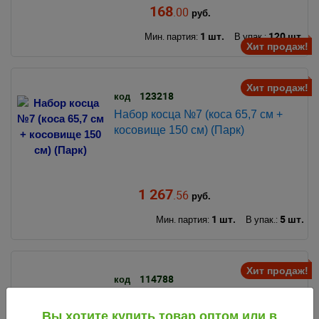
168
.00
руб.
1 шт.
120 шт.
Мин. партия:
В упак.:
Хит продаж!
Хит продаж!
123218
код
Набор косца №7 (коса 65,7 см +
косовище 150 см) (Парк)
1 267
.56
руб.
1 шт.
5 шт.
Мин. партия:
В упак.:
Хит продаж!
114788
код
Серп 350 мм (№763) (КНР)
Вы хотите купить товар оптом или в