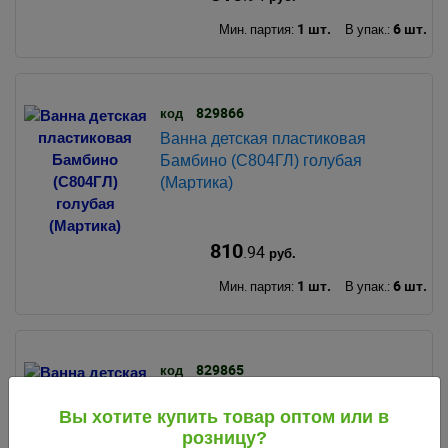
1 шт.
6 шт.
Мин. партия:
В упак.:
829866
код
Ванна детская пластиковая
Бамбино (С804ГЛ) голубая
(Мартика)
810
.94
руб.
1 шт.
6 шт.
Мин. партия:
В упак.:
829865
код
Ванна детская пластиковая
Вы хотите купить товар оптом или в
Бамбино (С804РЗ) розовая
розницу?
(Мартика)