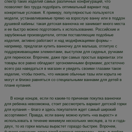
спектр таких изделий самых различных конфигураций, что
позволяет без труда подобрать оптимальный вариант под
конкретные условия. К примеру, популярностью пользуются
модели, устанавливаемые прямо на взрослую ванну или в поддон
душевой кабины: такая детская ванночка не занимает много места
и ее быстро можно подготовить к использованию. Российские и
зарубежные производители, оптом поставляющие подобные
изделия, активно работают и над модификациями формы –
например, предлагая купить ванночку для малыша, отлитую с
поддерживающими элементами, выступом для сиденья, ручками
для переноски. Впрочем, даже при самых простых вариантах эти
товары все равно обладают эргономичными формами; достаточно
всего раз наведаться в магазин и увидеть своими глазами такое
изделие, чтобы понять, что никакие обычные тазы или корыта не
могут и близко равняться со специальными ваннами для детей в
плане купания.
В конце концов, если по каким-то причинам покупка ванночки
для ребенка невозможна, стоит рассмотреть вариант детской горки
для купания – благо и здесь покупателя ждет самый широкий
ассортимент. Правда, если ванну можно купить «на вырост» и
использовать в течение минимум нескольких месяцев, а то и года-
двух, то из горки малыш вырастет гораздо быстрее. Впрочем,
бывают ситуации, когда такой вариант оптимален – ведь в любом