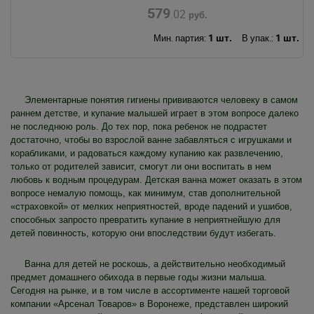
579
.02
руб.
1 шт.
1 шт.
Мин. партия:
В упак.:
Элементарные понятия гигиены прививаются человеку в самом
раннем детстве, и купание малышей играет в этом вопросе далеко
не последнюю роль. До тех пор, пока ребенок не подрастет
достаточно, чтобы во взрослой ванне забавляться с игрушками и
корабликами, и радоваться каждому купанию как развлечению,
только от родителей зависит, смогут ли они воспитать в нем
любовь к водным процедурам. Детская ванна может оказать в этом
вопросе немалую помощь, как минимум, став дополнительной
«страховкой» от мелких неприятностей, вроде падений и ушибов,
способных запросто превратить купание в неприятнейшую для
детей повинность, которую они впоследствии будут избегать.
Ванна для детей не роскошь, а действительно необходимый
предмет домашнего обихода в первые годы жизни малыша.
Сегодня на рынке, и в том числе в ассортименте нашей торговой
компании «Арсенал Товаров» в Воронеже, представлен широкий