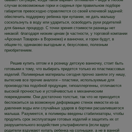
случае всевозможные горки и сиденья при правильном подборе
габаритов превосходно справляются со своей ключевой задачей:
обеспечить поддержку ребенка при купании, не дать малышу
соскользнуть в воду или удариться, освободить руки родителей
для банных процедур. С точки зрения стоимости разницы нет
никакой: благодаря низким ценам (в частности, у торговой компании
«Арсенал Товаров» в Воронеже) и ванночки, и горки будут, в
общем-то, одинаково выгодным и, безусловно, полезным
приобретением.
Решив купить оптом и в розницу детскую ванночку, стоит быть
готовыми к тому, что выбирать придется только из пластмассовых
изделий. Полимерные материалы сегодня прочно заняли эту нишу,
вытеснив все прочие аналоги – пластики, используемые для
производства подобной продукции, гипоаллергенны, отличаются
высокой прочностью и устойчивостью к механическим
повреждениям. Они достаточно толстые, так что не приходится
беспокоиться за возможную деформацию стенок емкости из-за
давления воды или случайных ударов в бортики расшалившегося
малыша. Разумеется, в полимеры введены стабилизаторы, чтобы
продлить срок эксплуатации готовых изделий и защитить их от
разрушительного воздействия ультрафиолета (если вдруг
родители вздумают купать ребенка на солнышке, а не в ванной