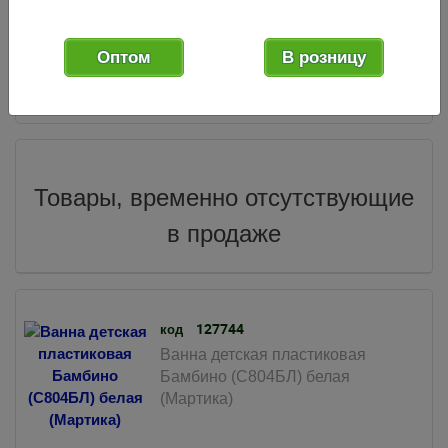
772
Оптом
В розницу
.03
руб.
1 шт.
6 шт.
Мин. партия:
В упак.:
Товары, временно отсутствующие
в продаже
127744
код
Ванна детская пластиковая
Бамбино (С804БЛ) белая
(Мартика)