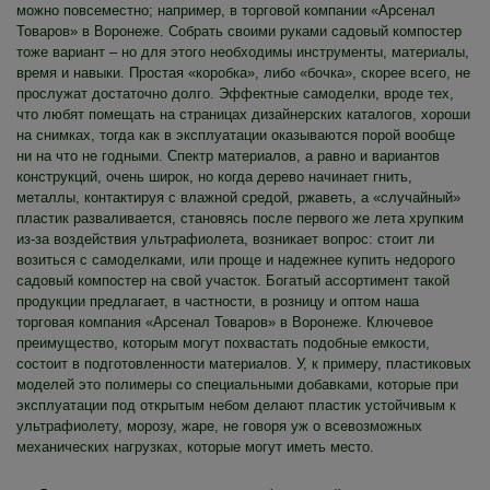
можно повсеместно; например, в торговой компании «Арсенал
Товаров» в Воронеже. Собрать своими руками садовый компостер
тоже вариант – но для этого необходимы инструменты, материалы,
время и навыки. Простая «коробка», либо «бочка», скорее всего, не
прослужат достаточно долго. Эффектные самоделки, вроде тех,
что любят помещать на страницах дизайнерских каталогов, хороши
на снимках, тогда как в эксплуатации оказываются порой вообще
ни на что не годными. Спектр материалов, а равно и вариантов
конструкций, очень широк, но когда дерево начинает гнить,
металлы, контактируя с влажной средой, ржаветь, а «случайный»
пластик разваливается, становясь после первого же лета хрупким
из-за воздействия ультрафиолета, возникает вопрос: стоит ли
возиться с самоделками, или проще и надежнее купить недорого
садовый компостер на свой участок. Богатый ассортимент такой
продукции предлагает, в частности, в розницу и оптом наша
торговая компания «Арсенал Товаров» в Воронеже. Ключевое
преимущество, которым могут похвастать подобные емкости,
состоит в подготовленности материалов. У, к примеру, пластиковых
моделей это полимеры со специальными добавками, которые при
эксплуатации под открытым небом делают пластик устойчивым к
ультрафиолету, морозу, жаре, не говоря уж о всевозможных
механических нагрузках, которые могут иметь место.