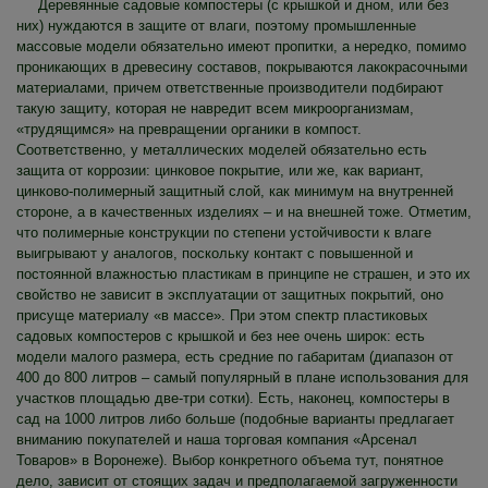
Деревянные садовые компостеры (с крышкой и дном, или без
них) нуждаются в защите от влаги, поэтому промышленные
массовые модели обязательно имеют пропитки, а нередко, помимо
проникающих в древесину составов, покрываются лакокрасочными
материалами, причем ответственные производители подбирают
такую защиту, которая не навредит всем микроорганизмам,
«трудящимся» на превращении органики в компост.
Соответственно, у металлических моделей обязательно есть
защита от коррозии: цинковое покрытие, или же, как вариант,
цинково-полимерный защитный слой, как минимум на внутренней
стороне, а в качественных изделиях – и на внешней тоже. Отметим,
что полимерные конструкции по степени устойчивости к влаге
выигрывают у аналогов, поскольку контакт с повышенной и
постоянной влажностью пластикам в принципе не страшен, и это их
свойство не зависит в эксплуатации от защитных покрытий, оно
присуще материалу «в массе». При этом спектр пластиковых
садовых компостеров с крышкой и без нее очень широк: есть
модели малого размера, есть средние по габаритам (диапазон от
400 до 800 литров – самый популярный в плане использования для
участков площадью две-три сотки). Есть, наконец, компостеры в
сад на 1000 литров либо больше (подобные варианты предлагает
вниманию покупателей и наша торговая компания «Арсенал
Товаров» в Воронеже). Выбор конкретного объема тут, понятное
дело, зависит от стоящих задач и предполагаемой загруженности