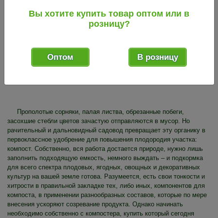
Скидка
Вы хотите купить товар оптом или в
20%
розницу?
4 454
.73
3 563
.78
руб.
Оптом
В розницу
1 шт.
1 шт.
Мин. партия:
В упак.:
Прополотые сорняки, палая листва, обрезанные побеги,
засохшие стебли цветов зачастую отправляются в мусор. Но
рачительный и дальновидный садовод превращает эту органику в
первоклассное удобрение для повышения плодородия участка:
компост. Собственно, вся работа достается природе, нужно лишь
заполнить подходящую емкость, немного выждать – и подкормка
для всего спектра плодовых, ягодных, овощных и декоративных
культур на вашей земле готова. Разумеется, есть свои тонкости и
хитрости в правильной закладке тех, либо иных, компонентов для
компоста, в применении разнообразных составов, которые по мере
внесения ускоряют созревание продукта. Однако начинать
необходимо собственно с компостера, купить который сегодня