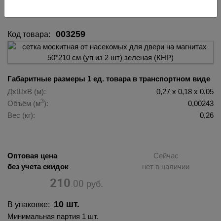
зеленая (КНР) 003259
003259
Код товара:
Габаритные размеры 1 ед. товара в транспортном виде
ДхШхВ (м):
0,27 х 0,18 х 0,05
3
Объём (м
):
0,00243
Вес (кг):
0,26
Оптовая цена
Сейчас
без учета скидок
нет в наличии
210
.00
руб.
10 шт.
В упаковке:
Минимальная партия 1 шт.