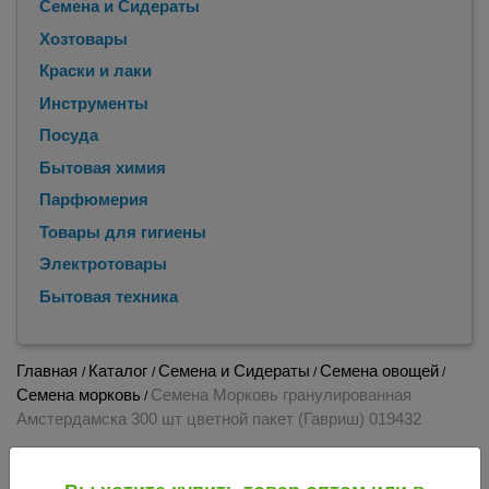
Семена и Сидераты
Хозтовары
Краски и лаки
Инструменты
Посуда
Бытовая химия
Парфюмерия
Товары для гигиены
Электротовары
Бытовая техника
Главная
Каталог
Семена и Сидераты
Семена овощей
/
/
/
/
Семена морковь
Семена Морковь гранулированная
/
Амстердамска 300 шт цветной пакет (Гавриш) 019432
Семена Морковь гранулированная
Амстердамска 300 шт цветной пакет