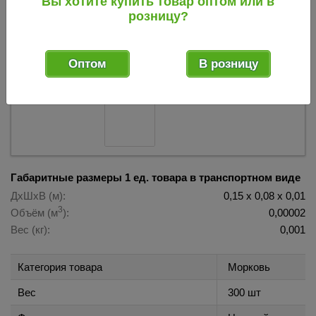
Вы хотите купить товар оптом или в
(Гавриш) 019432
розницу?
019432
Код товара:
Оптом
В розницу
Габаритные размеры 1 ед. товара в транспортном виде
ДхШхВ (м):
0,15 х 0,08 х 0,01
3
Объём (м
):
0,00002
Вес (кг):
0,001
Категория товара
Морковь
Вес
300 шт