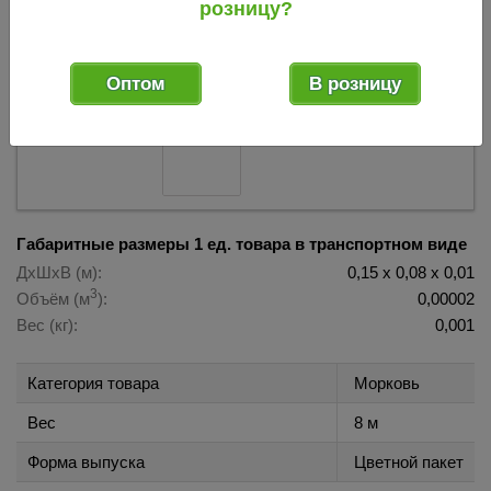
розницу?
002172
Код товара:
Оптом
В розницу
Габаритные размеры 1 ед. товара в транспортном виде
ДхШхВ (м):
0,15 х 0,08 х 0,01
3
Объём (м
):
0,00002
Вес (кг):
0,001
Категория товара
Морковь
Вес
8 м
Форма выпуска
Цветной пакет