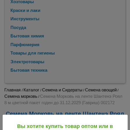
Хозтовары
Краски и лаки
Инструменты
Посуда
Бытовая химия
Парфюмерия
Товары для гигиены
Электротовары
Бытовая техника
Главная
Каталог
Семена и Сидераты
Семена овощей
/
/
/
/
Семена морковь
Семена Морковь на ленте Шантенэ Роял
/
8 м цветной пакет годен до 31.12.2029 (Гавриш) 002172
Семена Морковь на ленте Шантенэ Роял
8 м цветной пакет годен до 31.12.2029
Вы хотите купить товар оптом или в
(Гавриш) 002172