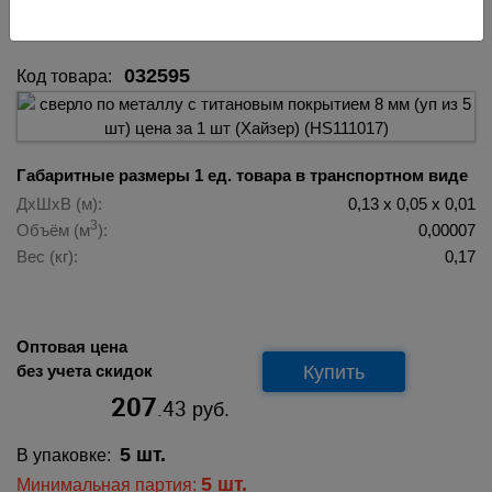
(Хайзер) (HS111017) 032595
032595
Код товара:
Габаритные размеры 1 ед. товара в транспортном виде
ДхШхВ (м):
0,13 х 0,05 х 0,01
3
Объём (м
):
0,00007
Вес (кг):
0,17
Оптовая цена
Купить
без учета скидок
207
.43
руб.
5 шт.
В упаковке:
5 шт.
Минимальная партия: