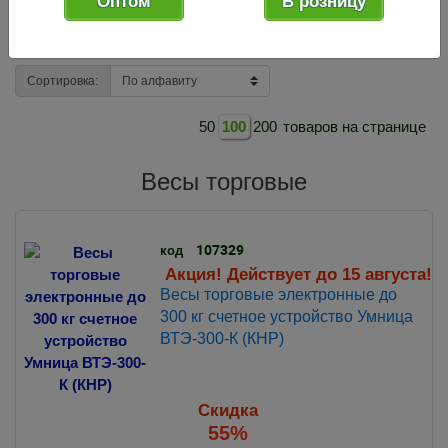
Оптом
В розницу
Фильтр товаров
Доступные товары
Сортировка:
50
100
200
товаров на странице
Весы торговые
107329
код
Акция! Действует до 15 августа!
Весы торговые электронные до
300 кг счетное устройство Умница
ВТЭ-300-К (КНР)
Скидка
55%