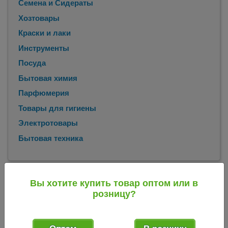
Семена и Сидераты
Хозтовары
Краски и лаки
Инструменты
Посуда
Бытовая химия
Парфюмерия
Товары для гигиены
Электротовары
Бытовая техника
Главная
Каталог
Всё для консервирования
Весы
/
/
/
Вы хотите купить товар оптом или в
торговые
розницу?
Весы торговые
Сейчас в продаже
2 товара