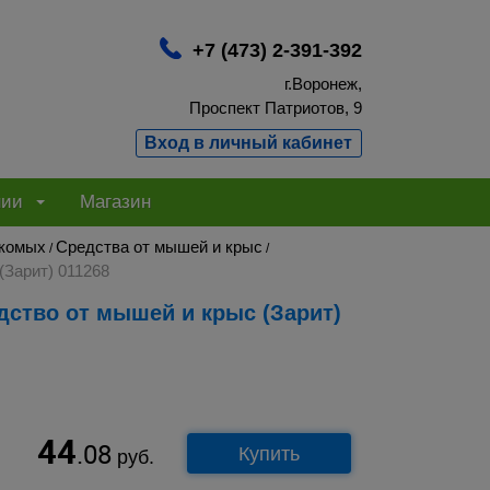
+7 (473) 2-391-392
г.Воронеж,
Проспект Патриотов, 9
Вход в личный кабинет
нии
Магазин
екомых
Средства от мышей и крыс
/
/
(Зарит) 011268
44
.08
Купить
руб.