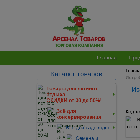
Главная
Про
Главн
Каталог товаров
Истреб
Истребитель брикеты 200 гр тесто-сырные средство от мышей и крыс (Зарит)
Товары для летнего
отдыха
СКИДКИ от 30 до 50%!
Всё для
Код т
консервирования
Всё для садоводов
Семена и