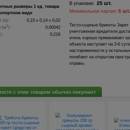
25 шт.
В упаковке:
итные размеры 1 ед. товара
5 шт
Минимальная партия:
нспортном виде
 (м):
0,15 х 0,14 х 0,02
Тесто-сырные брикеты Зарит 
3
 (м
):
0,00042
уничтожения вредителя доста
):
0,216
очень хорошо приманивает кр
объекта наступает на 3-6 сут
настороженности у остальных
погибают на открытом простр
отравы.
есте с этим товаром обычно покупают