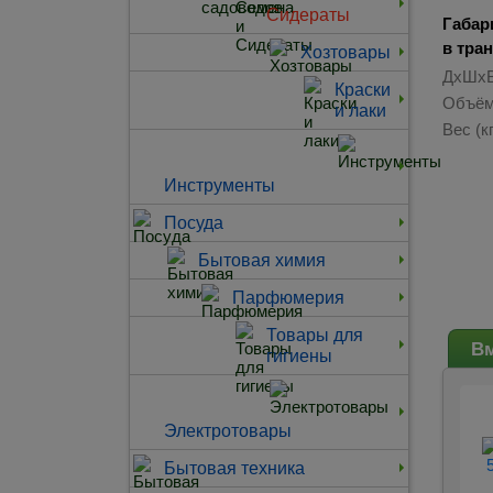
Сидераты
Габар
в тра
Хозтовары
ДхШхВ
Краски
Объём
и лаки
Вес (кг
Инструменты
Посуда
Бытовая химия
Парфюмерия
Товары для
Вм
гигиены
Электротовары
Бытовая техника