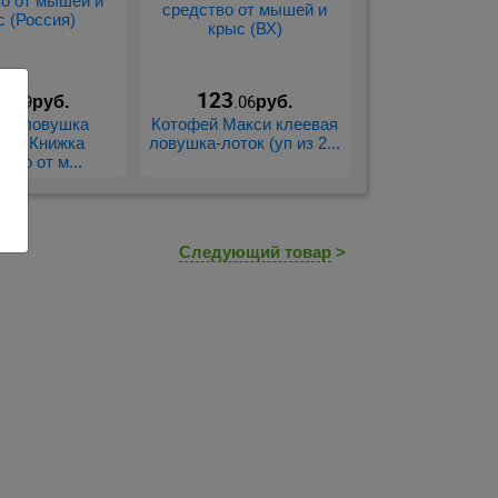
4
123
.79
.06
руб.
руб.
ая ловушка
Котофей Макси клеевая
лов Книжка
ловушка-лоток (уп из 2...
тво от м...
Следующий товар
>