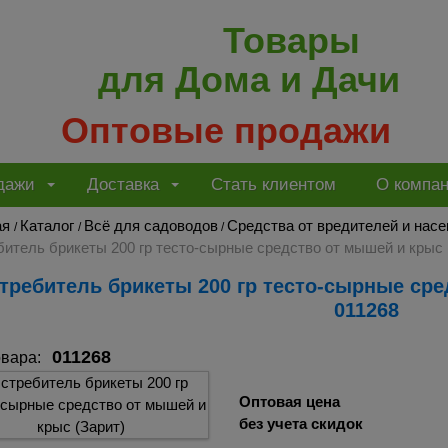
Товары
для Дома и Дачи
Оптовые продажи
дажи
Доставка
Стать клиентом
О компа
ая
Каталог
Всё для садоводов
Средства от вредителей и нас
/
/
/
итель брикеты 200 гр тесто-сырные средство от мышей и крыс 
011268
011268
овара:
Оптовая цена
без учета скидок