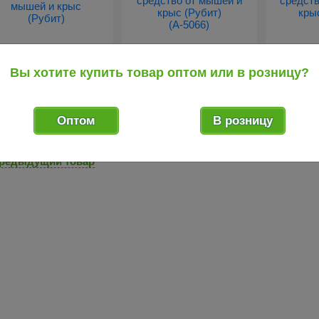
121
42
13
.10
.26
руб.
руб.
Вы хотите купить товар оптом или в розницу?
иКота брикеты 500 гр
Зоокумарин+ гранулы
Клеев
сто-сырные пакет ср...
200 гр сырный аромат
Клее
сре...
средс
Оптом
В розницу
редыдущий товар