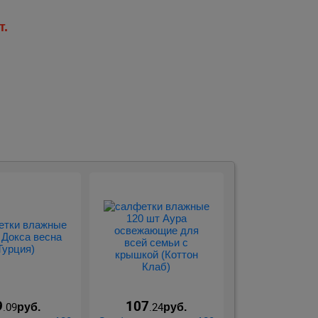
т.
9
107
.09
.24
руб.
руб.