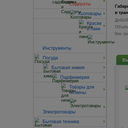
Сидераты
Габар
в тра
Хозтовары
ДхШхВ
Краски
Объём
и лаки
Вес (кг
Инструменты
Посуда
Вм
Бытовая химия
Парфюмерия
Товары для
гигиены
Электротовары
Бытовая техника