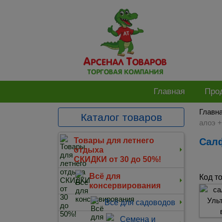
Главная
Про
Главн
Каталог товаров
алоэ +
Салфетки влажные 15 шт Аура Ультра Комфорт детские алоэ + витамин Е (Коттон
Товары для летнего
отдыха
СКИДКИ от 30 до 50%!
Всё для
Код т
консервирования
Всё для садоводов
Семена и