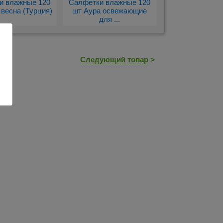
и влажные 120
Салфетки влажные 120
 весна (Турция)
шт Аура освежающие
для ...
Следующий товар
>