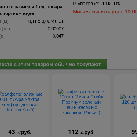
110 шт.
В упаковке:
итные размеры 1 ед. товара
10 ш
Минимальная партия:
нспортном виде
 (м):
0,11 х 0,06 х 0,01
3
 (м
):
0,00007
):
0,047
есте с этим товаром обычно покупают
43
112
9
.67
.65
руб.
руб.