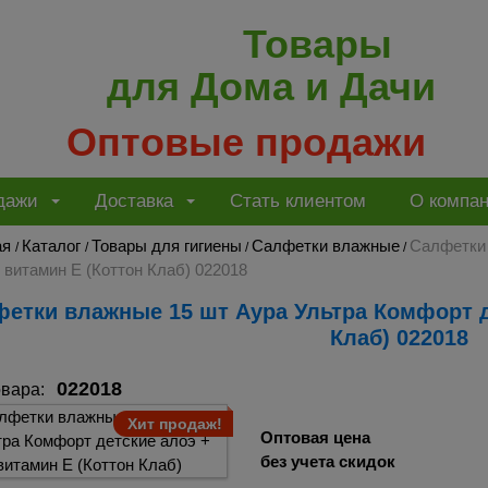
Товары
для Дома и Дачи
Оптовые продажи
дажи
Доставка
Стать клиентом
О компа
ая
Каталог
Товары для гигиены
Салфетки влажные
Салфетки 
/
/
/
/
 витамин Е (Коттон Клаб) 022018
Клаб) 022018
022018
овара:
Хит продаж!
Оптовая цена
без учета скидок