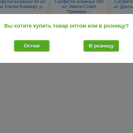
фетки влажные 60 шт
Салфетки влажные 100
Салфетк
а Ультра Комфорт д...
шт Эмили Стайл
шт Докса
Премиум ...
Вы хотите купить товар оптом или в розницу?
редыдущий товар
Оптом
В розницу