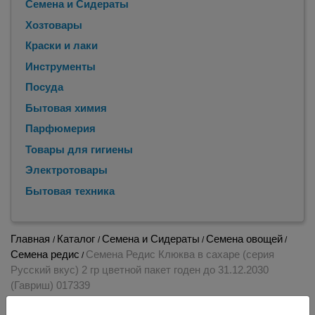
Семена и Сидераты
Хозтовары
Краски и лаки
Инструменты
Посуда
Бытовая химия
Парфюмерия
Товары для гигиены
Электротовары
Бытовая техника
Главная
Каталог
Семена и Сидераты
Семена овощей
/
/
/
/
Семена редис
Семена Редис Клюква в сахаре (серия
/
Русский вкус) 2 гр цветной пакет годен до 31.12.2030
(Гавриш) 017339
Семена Редис Клюква в сахаре (серия