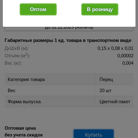
Оптом
В розницу
017513
Код товара:
Хит продаж!
Габаритные размеры 1 ед. товара в транспортном виде
ДхШхВ (м):
0,15 х 0,08 х 0,01
3
Объём (м
):
0,00002
Вес (кг):
0,004
Категория товара
Перец
Вес
20 шт
Форма выпуска
Цветной пакет
Оптовая цена
Купить
без учета скидок