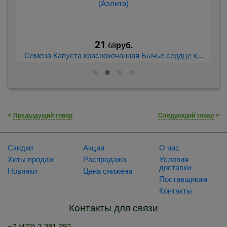
21
.68
руб.
..
Семена Капуста краснокочанная Бычье сердце к...
С
<
Предыдущий товар
Следующий товар
>
Скидки
Акции
О нас
Хиты продаж
Распродажа
Условия
доставки
Новинки
Цена снижена
Поставщикам
Контакты
Контакты для связи
+7 (473) 2-391-392