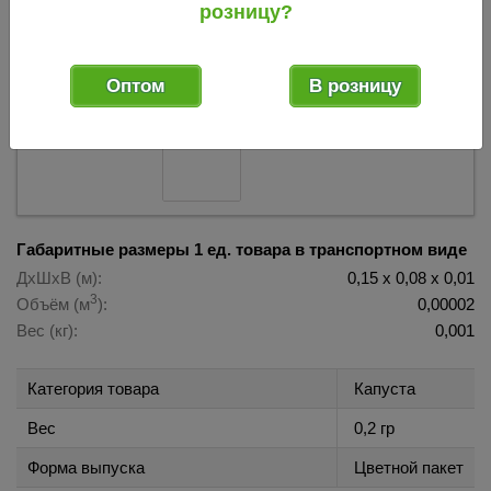
розницу?
017301
Код товара:
Оптом
В розницу
Габаритные размеры 1 ед. товара в транспортном виде
ДхШхВ (м):
0,15 х 0,08 х 0,01
3
Объём (м
):
0,00002
Вес (кг):
0,001
Категория товара
Капуста
Вес
0,2 гр
Форма выпуска
Цветной пакет