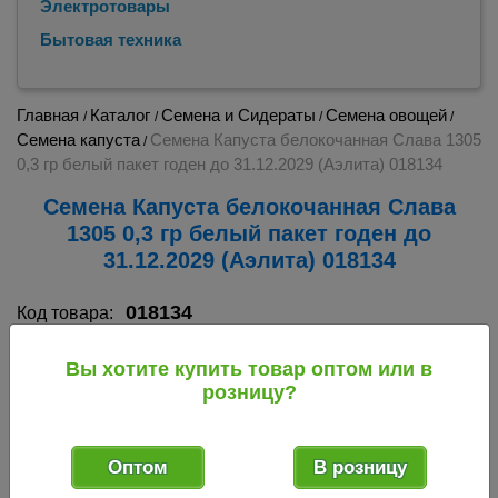
Электротовары
Бытовая техника
Главная
Каталог
Семена и Сидераты
Семена овощей
/
/
/
/
Семена капуста
Семена Капуста белокочанная Слава 1305
/
0,3 гр белый пакет годен до 31.12.2029 (Аэлита) 018134
Семена Капуста белокочанная Слава
1305 0,3 гр белый пакет годен до
31.12.2029 (Аэлита) 018134
018134
Код товара:
Вы хотите купить товар оптом или в
розницу?
Оптом
В розницу