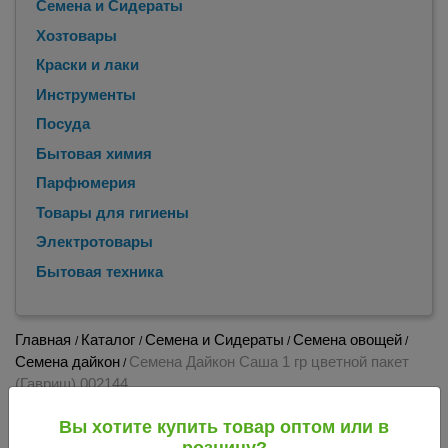
Семена и Сидераты
Хозтовары
Краски и лаки
Инструменты
Посуда
Бытовая химия
Парфюмерия
Товары для гигиены
Электротовары
Бытовая техника
Главная
Каталог
Семена и Сидераты
Семена овощей
/
/
/
/
Семена дайкон
Семена Дайкон Саша 1 гр цветной пакет
/
(Гавриш) 002144
Семена Дайкон Саша 1 гр цветной пакет
Вы хотите купить товар оптом или в
(Гавриш) 002144