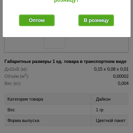
розницу?
002144
Код товара:
Оптом
В розницу
Габаритные размеры 1 ед. товара в транспортном виде
ДхШхВ (м):
0,15 х 0,08 х 0,01
3
Объём (м
):
0,00002
Вес (кг):
0,004
Категория товара
Дайкон
Вес
1 гр
Форма выпуска
Цветной пакет