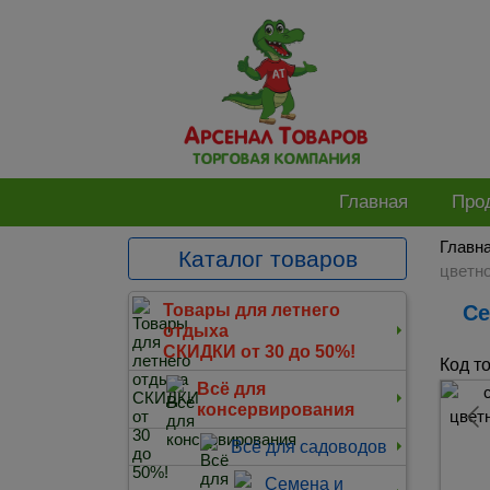
Главная
Про
Главн
Каталог товаров
цветно
С
Товары для летнего
отдыха
СКИДКИ от 30 до 50%!
Код т
Всё для
консервирования
Всё для садоводов
Семена и