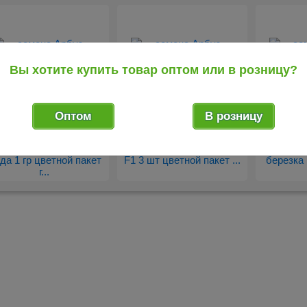
Вы хотите купить товар оптом или в розницу?
Оптом
В розницу
19
61
2
.80
.97
руб.
руб.
Семена Арбуз Бочка
Семена Арбуз Геркулес
Семена 
да 1 гр цветной пакет
F1 3 шт цветной пакет ...
березка
г...