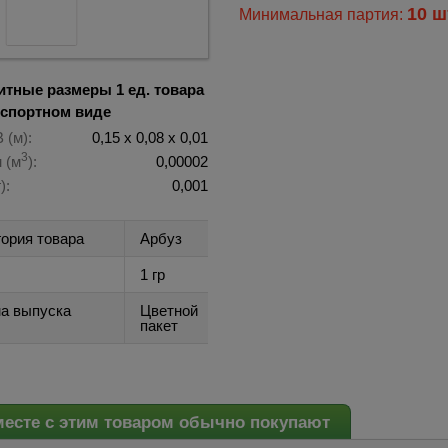
10 ш
Минимальная партия:
итные размеры 1 ед. товара
нспортном виде
 (м):
0,15 х 0,08 х 0,01
3
 (м
):
0,00002
):
0,001
гория товара
Арбуз
1 гр
а выпуска
Цветной
пакет
есте с этим товаром обычно покупают