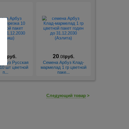
1
20
.05
.08
руб.
руб.
Арбуз Русская
Семена Арбуз Клад-
 10 шт цветной
мармелад 1 гр цветной
п...
паке...
Следующий товар
>