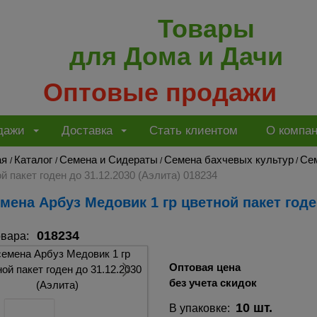
Товары
для Дома и Дачи
Оптовые продажи
дажи
Доставка
Стать клиентом
О компа
ая
Каталог
Семена и Сидераты
Семена бахчевых культур
Се
/
/
/
/
й пакет годен до 31.12.2030 (Аэлита) 018234
емена Арбуз Медовик 1 гр цветной пакет годе
018234
овара:
Оптовая цена
без учета скидок
10 шт.
В упаковке: