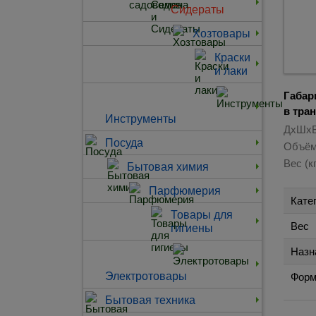
Сидераты
Хозтовары
Краски
и лаки
Габар
в тра
Инструменты
ДхШхВ
Посуда
Объём
Вес (кг
Бытовая химия
Парфюмерия
Кате
Товары для
Вес
гигиены
Назн
Электротовары
Форм
Бытовая техника