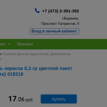
+7 (473) 2-391-392
г.Воронеж,
Проспект Патриотов, 9
Вход в личный кабинет
нии
Магазин
я
Семена Цинния однолетник Дюймовочка
/
8
та) 018318
17
.06
Купить
руб.