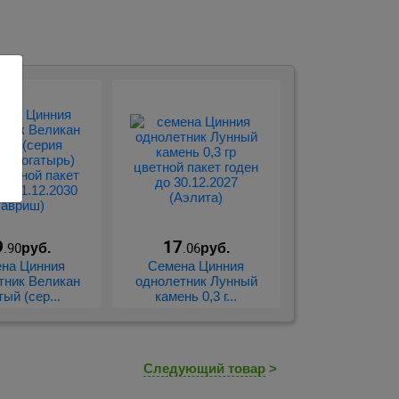
9
17
.90
.06
руб.
руб.
на Цинния
Семена Цинния
тник Великан
однолетник Лунный
ый (сер...
камень 0,3 г...
Следующий товар
>