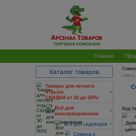
Главная
Про
Главн
Каталог товаров
смесь 
Семена Цинния однолетник Дюймовочка смесь окрасок 0,3 гр цветной пакет
Товары для летнего
отдыха
СКИДКИ от 30 до 50%!
Всё для
Код т
консервирования
Всё для садоводов
Семена и