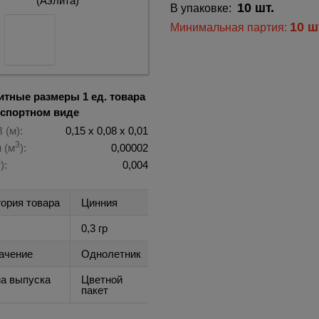
10 шт.
В упаковке:
10 ш
Минимальная партия:
итные размеры 1 ед. товара
нспортном виде
 (м):
0,15 х 0,08 х 0,01
3
 (м
):
0,00002
):
0,004
гория товара
Цинния
0,3 гр
ачение
Однолетник
а выпуска
Цветной
пакет