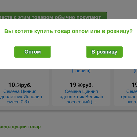
есте с этим товаром обычно покупают
Вы хотите купить товар оптом или в розницу?
Оптом
В розницу
10
19
1
.54
.90
руб.
руб.
Семена Цинния
Семена Цинния
Семе
однолетник Исполин
однолетник Великан
одноле
смесь 0,3 г...
лососевый (...
желт
редыдущий товар