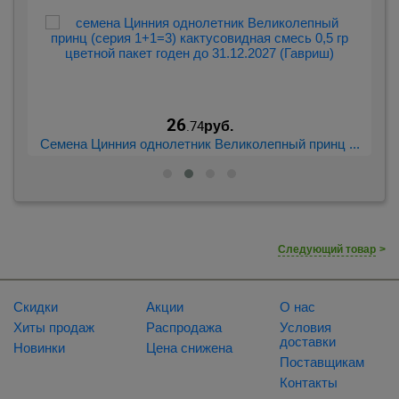
26
.74
руб.
..
Семена Цинния однолетник Великолепный принц ...
С
Следующий товар
>
Скидки
Акции
О нас
Хиты продаж
Распродажа
Условия
доставки
Новинки
Цена снижена
Поставщикам
Контакты