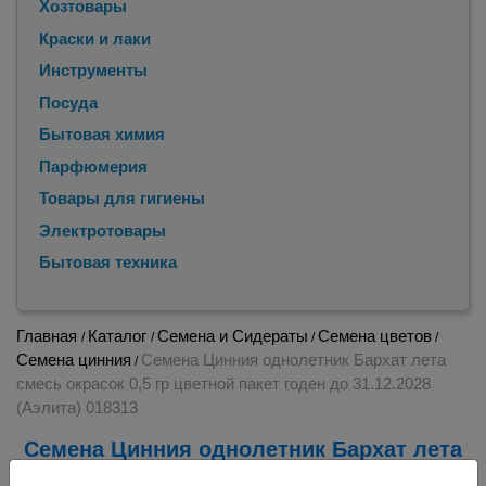
Хозтовары
Краски и лаки
Инструменты
Посуда
Бытовая химия
Парфюмерия
Товары для гигиены
Электротовары
Бытовая техника
Главная
Каталог
Семена и Сидераты
Семена цветов
/
/
/
/
Семена цинния
Семена Цинния однолетник Бархат лета
/
смесь окрасок 0,5 гр цветной пакет годен до 31.12.2028
(Аэлита) 018313
Семена Цинния однолетник Бархат лета
смесь окрасок 0,5 гр цветной пакет годен