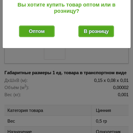
до 31.12.2028 (Аэлита) 018313
Вы хотите купить товар оптом или в
розницу?
018313
Код товара:
Оптом
В розницу
Габаритные размеры 1 ед. товара в транспортном виде
ДхШхВ (м):
0,15 х 0,08 х 0,01
3
Объём (м
):
0,00002
Вес (кг):
0,001
Категория товара
Цинния
Вес
0,5 гр
Назначение
Однолетник