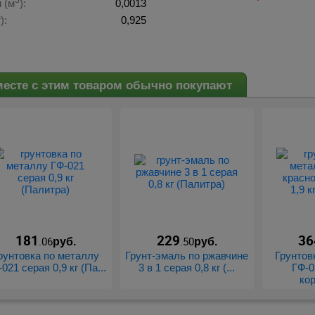
3
 (м
):
0,0013
):
0,925
есте с этим товаром обычно покупают
181
229
36
.06
.50
руб.
руб.
рунтовка по металлу
Грунт-эмаль по ржавчине
Грунтов
021 серая 0,9 кг (Па...
3 в 1 серая 0,8 кг (...
ГФ-0
кор