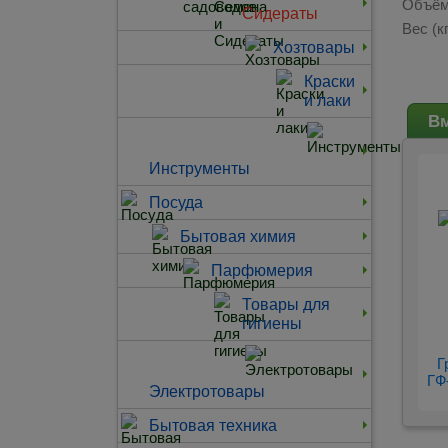
Объём
Сидераты
Вес (кг
Хозтовары
Краски
и лаки
Вм
Инструменты
Посуда
Бытовая химия
Парфюмерия
Товары для
гигиены
Г
ГФ-
Электротовары
Бытовая техника