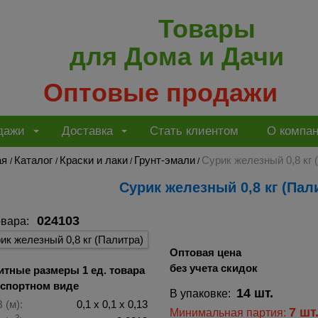
Товары
для Дома и Дачи
Оптовые продажи
дажи
Доставка
Стать клиентом
О компа
ая
Каталог
Краски и лаки
Грунт-эмали
Сурик железный 0,8 кг 
/
/
/
/
Сурик железный 0,8 кг (Пал
024103
овара:
Оптовая цена
без учета скидок
итные размеры 1 ед. товара
нспортном виде
14 шт.
В упаковке:
 (м):
0,1 х 0,1 х 0,13
7 шт
Минимальная партия: