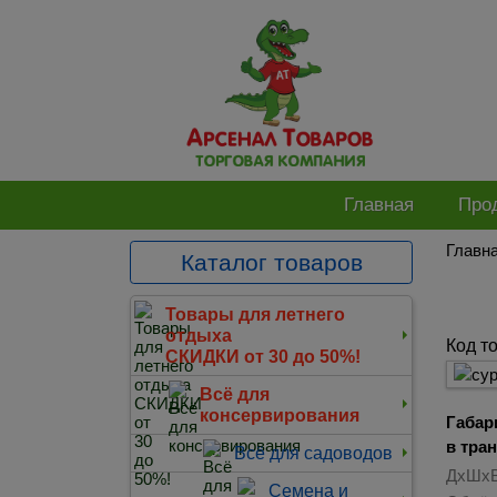
Главная
Про
Главн
Каталог товаров
Товары для летнего
отдыха
Код т
СКИДКИ от 30 до 50%!
Всё для
консервирования
Габар
в тра
Всё для садоводов
ДхШхВ
Семена и