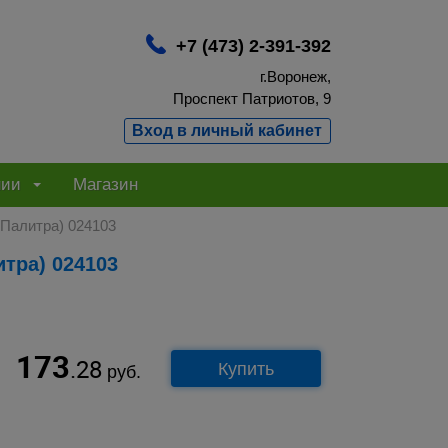
+7 (473) 2-391-392
г.Воронеж,
Проспект Патриотов, 9
Вход в личный кабинет
нии
Магазин
(Палитра) 024103
итра) 024103
173
.28
Купить
руб.
.