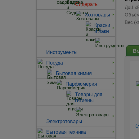
Сидераты
ДхШхВ
Хозтовары
Объём
Вес (кг
Краски
и лаки
Вм
Инструменты
Посуда
Бытовая химия
Парфюмерия
Товары для
гигиены
Электротовары
К
Бытовая техника