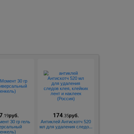
7
174
.19
.35
руб.
руб.
ент 30 гр гель
Антиклей Антискотч 520
ерсальный
мл для удаления следо...
Хенкель)