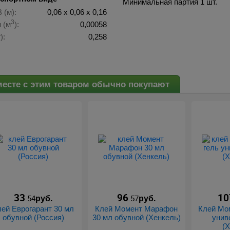
Минимальная партия 1 шт.
 (м):
0,06 х 0,06 х 0,16
3
 (м
):
0,00058
):
0,258
есте с этим товаром обычно покупают
33
96
10
.54
.57
руб.
руб.
лей Еврогарант 30 мл
Клей Момент Марафон
Клей Мом
обувной (Россия)
30 мл обувной (Хенкель)
унив
(