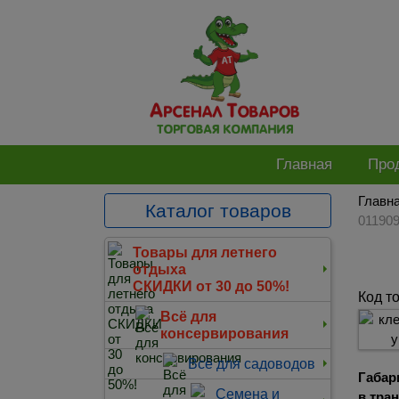
Главная
Про
Главн
Каталог товаров
01190
Товары для летнего
отдыха
СКИДКИ от 30 до 50%!
Код т
Всё для
консервирования
Всё для садоводов
Габар
Семена и
в тра