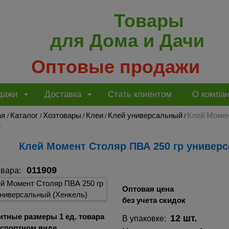
Товары
для Дома и Дачи
Оптовые продажи
дажи
Доставка
Стать клиентом
О компа
ая
Каталог
Хозтовары
Клеи
Клей универсальный
Клей Момен
/
/
/
/
/
9
Клей Момент Столяр ПВА 250 гр универс
011909
овара:
Оптовая цена
без учета скидок
итные размеры 1 ед. товара
12 шт.
В упаковке:
нспортном виде