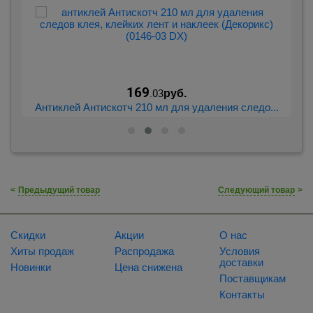
169
.03
руб.
..
Антиклей Антискотч 210 мл для удаления следо...
К
<
Предыдущий товар
Следующий товар
>
Скидки
Акции
О нас
Хиты продаж
Распродажа
Условия
доставки
Новинки
Цена снижена
Поставщикам
Контакты