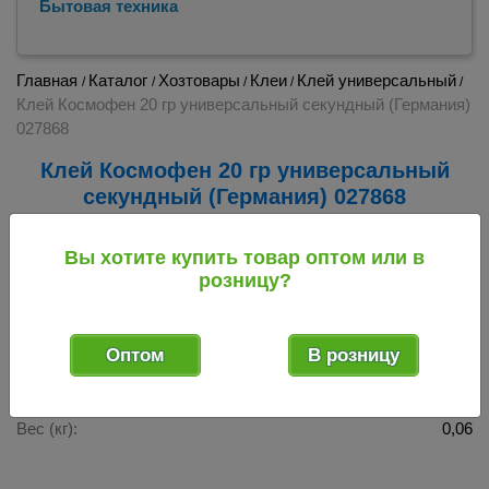
Бытовая техника
Главная
Каталог
Хозтовары
Клеи
Клей универсальный
/
/
/
/
/
Клей Космофен 20 гр универсальный секундный (Германия)
027868
Клей Космофен 20 гр универсальный
секундный (Германия) 027868
027868
Код товара:
Вы хотите купить товар оптом или в
розницу?
Хит продаж!
Габаритные размеры 1 ед. товара в транспортном виде
Оптом
В розницу
ДхШхВ (м):
0,03 х 0,03 х 0,1
3
Объём (м
):
0,00009
Вес (кг):
0,06