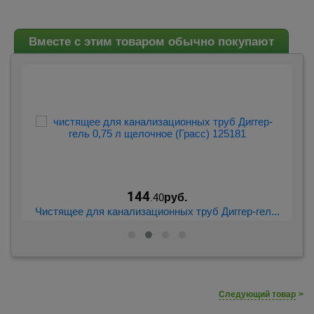
Вместе с этим товаром обычно покупают
144
.40
руб.
...
Чистящее для канализационных труб Диггер-гел...
Ч
Следующий товар
>