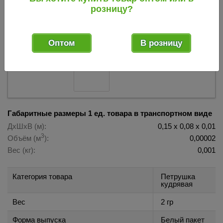
розницу?
017365
Код товара:
Оптом
В розницу
Габаритные размеры 1 ед. товара в транспортном виде
ДхШхВ (м):
0,15 х 0,08 х 0,01
3
Объём (м
):
0,00002
Вес (кг):
0,001
Категория товара
Петрушка
кудрявая
Вес
2 гр
Форма выпуска
Белый пакет