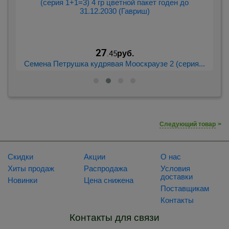
27
.45
руб.
..
Семена Петрушка кудрявая Мооскраузе 2 (серия...
С
Следующий товар
>
Скидки
Акции
О нас
Хиты продаж
Распродажа
Условия
доставки
Новинки
Цена снижена
Поставщикам
Контакты
Контакты для связи