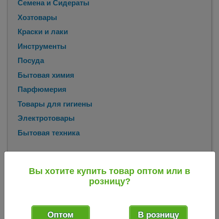
Семена и Сидераты
Хозтовары
Краски и лаки
Инструменты
Посуда
Бытовая химия
Парфюмерия
Товары для гигиены
Электротовары
Бытовая техника
Главная
Каталог
Всё для консервирования
Банка для
/
/
/
Вы хотите купить товар оптом или в
консервирования Твист
Банка стеклянная для
/
розницу?
консервирования Твист - 82 3 л (винтовая крышка)
(Каменск-Шахтинский) 132023
Оптом
В розницу
Банка стеклянная для консервирования