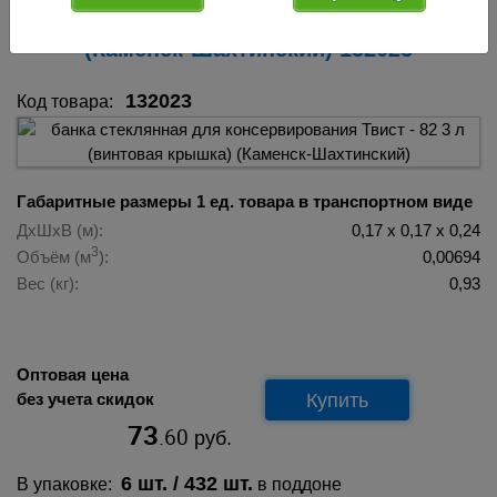
Твист - 82 3 л (винтовая крышка)
(Каменск-Шахтинский) 132023
132023
Код товара:
Габаритные размеры 1 ед. товара в транспортном виде
ДхШхВ (м):
0,17 х 0,17 х 0,24
3
Объём (м
):
0,00694
Вес (кг):
0,93
Оптовая цена
Купить
без учета скидок
73
.60
руб.
6 шт.
/ 432 шт.
В упаковке:
в поддоне